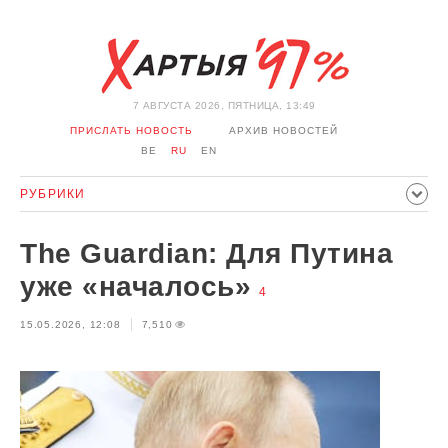
7 АВГУСТА 2026, ПЯТНИЦА, 13:49
ПРИСЛАТЬ НОВОСТЬ
АРХИВ НОВОСТЕЙ
BE
RU
EN
РУБРИКИ
ПОЛИТИКА
ОБЩЕСТВО
ЭКОНОМИКА
The Guardian: Для Путина
ПРОИСШЕСТВИЯ
СПОРТ
КУЛЬТУРА
ИСТОРИЯ
уже «началось»
4
МНЕНИЕ
ИНТЕРВЬЮ
ТЕХНОЛОГИИ
ЗДОРОВЬЕ
15.05.2026, 12:08
7,510
АВТО
ОТДЫХ
ОБХОД БЛОКИРОВКИ И СОЛИДАРНОСТЬ
КОРОНАВИРУС
БЕЛАРУСЬ В НАТО