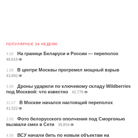
ПОПУЛЯРНОЕ ЗА НЕДЕЛЮ
На границе Беларуси и России — переполох
4.08
48,616
В центре Москвы прогремел мощный взрыв
1.08
43,692
Дроны ударили по ключевому складу Wildberries
3.08
под Москвой: что известно
42,776
В Москве начался настоящий переполох
31.07
41,522
Фото белорусского ополчения под Сморгонью
3.08
вызвали смех в Сети
39,854
ВСУ начали бить по новым объектам на
4.08