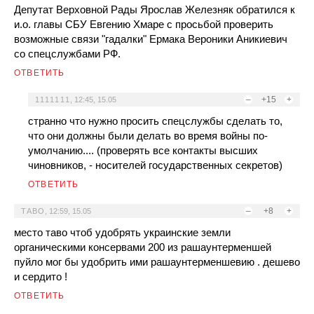
Депутат Верховной Рады Ярослав Железняк обратился к
и.о. главы СБУ Евгению Хмаре с просьбой проверить
возможные связи "гадалки" Ермака Вероники Аникиевич
со спецслужбами РФ.
ОТВЕТИТЬ
–
+15
+
1111111
,
12:45, 15.05
странно что нужно просить спецслужбы сделать то,
что они должны были делать во время войны по-
умолчанию.... (проверять все контакты высших
чиновников, - носителей государственных секретов)
ОТВЕТИТЬ
–
+8
+
ТАВО
,
12:59, 15.05
место таво чтоб удобрять украинские земли
органическими консервами 200 из рашаунтерменшей
пуйло мог бы удобрить ими рашаунтерменшевию . дешево
и сердито !
ОТВЕТИТЬ