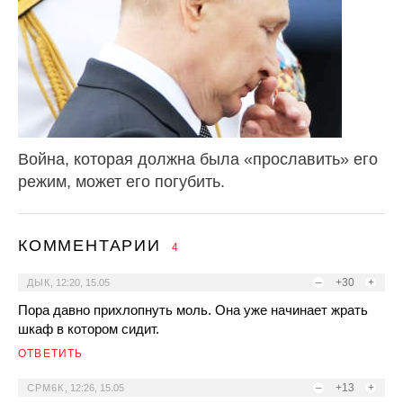
Война, которая должна была «прославить» его
режим, может его погубить.
КОММЕНТАРИИ
4
–
+30
+
ДЫК
,
12:20, 15.05
Пора давно прихлопнуть моль. Она уже начинает жрать
шкаф в котором сидит.
ОТВЕТИТЬ
–
+13
+
СРМ6К
,
12:26, 15.05