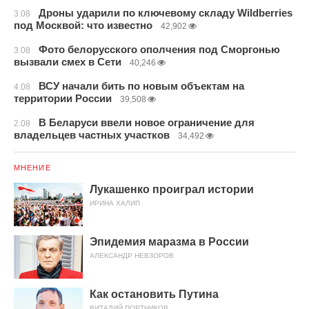
Дроны ударили по ключевому складу Wildberries
3.08
под Москвой: что известно
42,902
Фото белорусского ополчения под Сморгонью
3.08
вызвали смех в Сети
40,246
ВСУ начали бить по новым объектам на
4.08
территории России
39,508
В Беларуси ввели новое ограничение для
2.08
владельцев частных участков
34,492
МНЕНИЕ
Лукашенко проиграл истории
ИРИНА ХАЛИП
Эпидемия маразма в России
АЛЕКСАНДР НЕВЗОРОВ
Как остановить Путина
ВИТАЛИЙ ПОРТНИКОВ