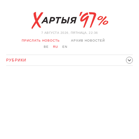
7 АВГУСТА 2026, ПЯТНИЦА, 22:36
ПРИСЛАТЬ НОВОСТЬ
АРХИВ НОВОСТЕЙ
BE
RU
EN
РУБРИКИ
ПОЛИТИКА
ОБЩЕСТВО
ЭКОНОМИКА
ПРОИСШЕСТВИЯ
СПОРТ
КУЛЬТУРА
ИСТОРИЯ
МНЕНИЕ
ИНТЕРВЬЮ
ТЕХНОЛОГИИ
ЗДОРОВЬЕ
АВТО
ОТДЫХ
ОБХОД БЛОКИРОВКИ И СОЛИДАРНОСТЬ
КОРОНАВИРУС
БЕЛАРУСЬ В НАТО