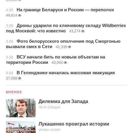
На границе Беларуси и России — переполох
4.08
49,814
Дроны ударили по ключевому складу Wildberries
3.08
под Москвой: что известно
43,274
Фото белорусского ополчения под Сморгонью
3.08
вызвали смех в Сети
41,338
ВСУ начали бить по новым объектам на
4.08
территории России
40,062
В Геленджике началась массовая эвакуация
8.08
37,088
МНЕНИЕ
Дилемма для Запада
ПЕТР ОЛЕЩУК
Лукашенко проиграл истории
ИРИНА ХАЛИП