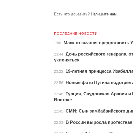
Есть что добавить?
Напишите нам
ПОСЛЕДНИЕ НОВОСТИ
Маск отказался предоставить У
1:00
Дочь российского генерала, о
23:44
уклоняться
19-летняя принцесса Изабелла
23:22
Новые фото Путина подогрели
22:56
Турция, Саудовская Аравия и
22:46
Востоке
СМИ: Сын зимбабвийского дик
22:45
В России выросла протестная
22:33