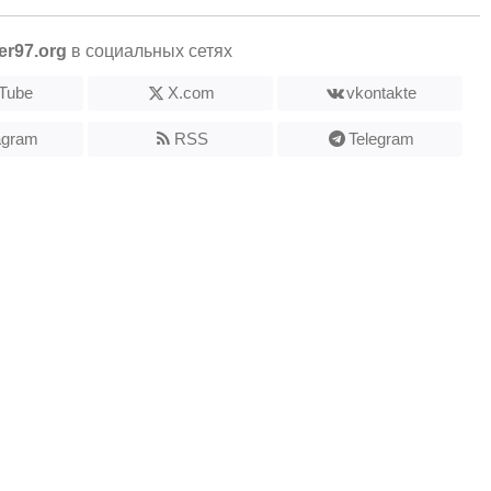
er97.org
в социальных сетях
Tube
X.com
vkontakte
agram
RSS
Telegram