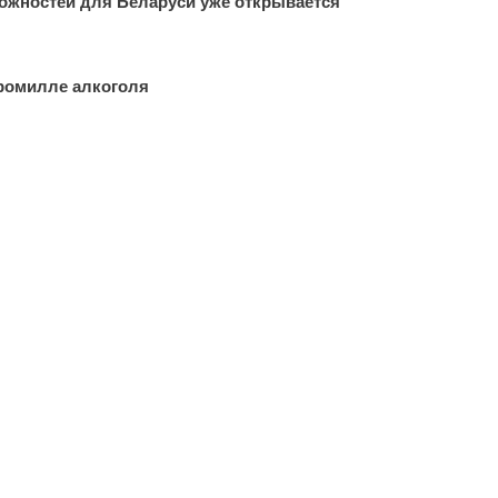
ожностей для Беларуси уже открывается
промилле алкоголя