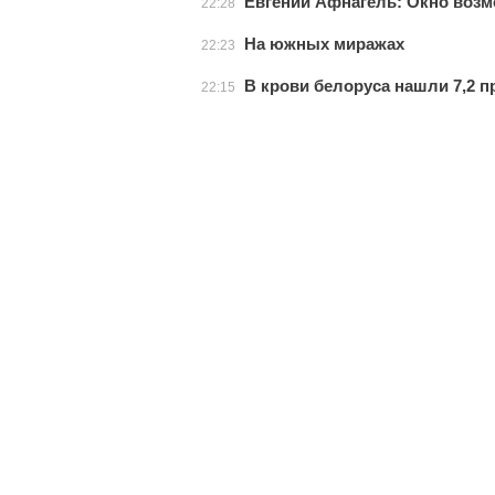
Евгений Афнагель: Окно возм
22:28
На южных миражах
22:23
В крови белоруса нашли 7,2 
22:15