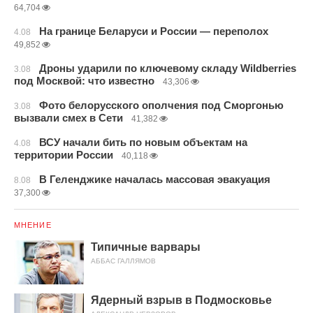
64,704
На границе Беларуси и России — переполох
4.08
49,852
Дроны ударили по ключевому складу Wildberries
3.08
под Москвой: что известно
43,306
Фото белорусского ополчения под Сморгонью
3.08
вызвали смех в Сети
41,382
ВСУ начали бить по новым объектам на
4.08
территории России
40,118
В Геленджике началась массовая эвакуация
8.08
37,300
МНЕНИЕ
Типичные варвары
АББАС ГАЛЛЯМОВ
Ядерный взрыв в Подмосковье