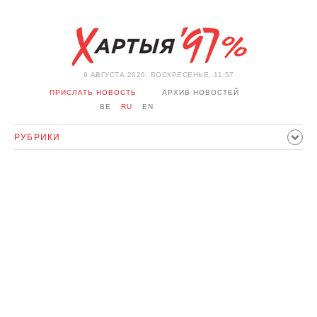
9 АВГУСТА 2026, ВОСКРЕСЕНЬЕ, 11:57
ПРИСЛАТЬ НОВОСТЬ
АРХИВ НОВОСТЕЙ
BE
RU
EN
РУБРИКИ
ПОЛИТИКА
ОБЩЕСТВО
ЭКОНОМИКА
ПРОИСШЕСТВИЯ
СПОРТ
КУЛЬТУРА
ИСТОРИЯ
МНЕНИЕ
ИНТЕРВЬЮ
ТЕХНОЛОГИИ
ЗДОРОВЬЕ
АВТО
ОТДЫХ
ОБХОД БЛОКИРОВКИ И СОЛИДАРНОСТЬ
КОРОНАВИРУС
БЕЛАРУСЬ В НАТО