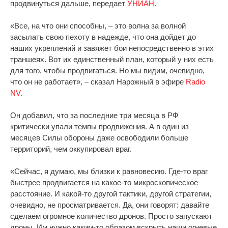
продвинуться дальше, передает
УНИАН
.
«Все, на что они способны, – это волна за волной
засылать свою пехоту в надежде, что она дойдет до
наших укреплений и завяжет бои непосредственно в этих
траншеях. Вот их единственный план, который у них есть
для того, чтобы продвигаться. Но мы видим, очевидно,
что он не работает», – сказал Нарожный в эфире
Radio
NV
.
Он добавил, что за последние три месяца в РФ
критически упали темпы продвижения. А в один из
месяцев Силы обороны даже освободили больше
территорий, чем оккупировал враг.
«Сейчас, я думаю, мы близки к равновесию. Где-то враг
быстрее продвигается на какое-то микроскопическое
расстояние. И какой-то другой тактики, другой стратегии,
очевидно, не просматривается. Да, они говорят: давайте
сделаем огромное количество дронов. Просто запускают
дроны. Им нужно каким-то образом вскрыть наши огневые