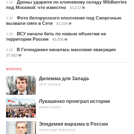
Дроны ударили по ключевому складу Wildberries
3.08
под Москвой: что известно
43,272
Фото белорусского ополчения под Сморгонью
3.08
вызвали смех в Сети
41,334
ВСУ начали бить по новым объектам на
4.08
территории России
40,056
В Геленджике началась массовая эвакуация
8.08
37,082
МНЕНИЕ
Дилемма для Запада
ПЕТР ОЛЕЩУК
Лукашенко проиграл истории
ИРИНА ХАЛИП
Эпидемия маразма в России
АЛЕКСАНДР НЕВЗОРОВ