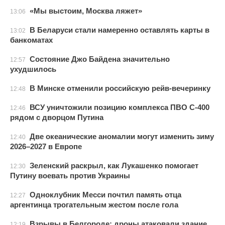
«Мы выстоим, Москва ляжет»
13:06
В Беларуси стали намеренно оставлять карты в
13:02
банкоматах
Состояние Джо Байдена значительно
12:57
ухудшилось
В Минске отменили российскую рейв-вечеринку
12:48
ВСУ уничтожили позицию комплекса ПВО С-400
12:46
рядом с дворцом Путина
Две океанические аномалии могут изменить зиму
12:40
2026–2027 в Европе
Зеленский раскрыл, как Лукашенко помогает
12:30
Путину воевать против Украины
Одноклубник Месси почтил память отца
12:27
аргентинца трогательным жестом после гола
Взрывы в Белгороде: дроны атаковали здание
12:19