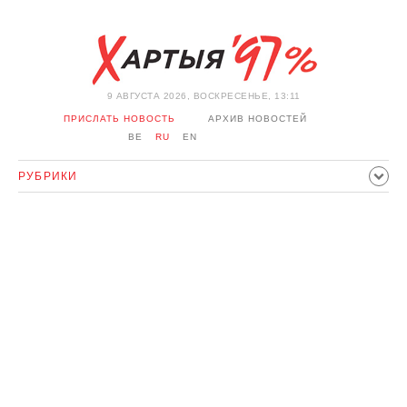
9 АВГУСТА 2026, ВОСКРЕСЕНЬЕ, 13:11
ПРИСЛАТЬ НОВОСТЬ
АРХИВ НОВОСТЕЙ
BE
RU
EN
РУБРИКИ
ПОЛИТИКА
ОБЩЕСТВО
ЭКОНОМИКА
ПРОИСШЕСТВИЯ
СПОРТ
КУЛЬТУРА
ИСТОРИЯ
МНЕНИЕ
ИНТЕРВЬЮ
ТЕХНОЛОГИИ
ЗДОРОВЬЕ
АВТО
ОТДЫХ
ОБХОД БЛОКИРОВКИ И СОЛИДАРНОСТЬ
КОРОНАВИРУС
БЕЛАРУСЬ В НАТО