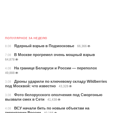
ПОПУЛЯРНОЕ ЗА НЕДЕЛЮ
Ядерный взрыв в Подмосковье
8.08
66,366
В Москве прогремел очень мощный взрыв
7.08
64,878
На границе Беларуси и России — переполох
4.08
49,888
Дроны ударили по ключевому складу Wildberries
3.08
под Москвой: что известно
43,328
Фото белорусского ополчения под Сморгонью
3.08
вызвали смех в Сети
41,438
ВСУ начали бить по новым объектам на
4.08
территории России