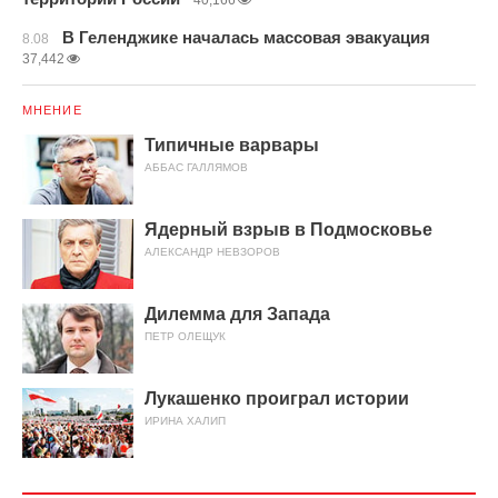
40,166
В Геленджике началась массовая эвакуация
8.08
37,442
МНЕНИЕ
Типичные варвары
АББАС ГАЛЛЯМОВ
Ядерный взрыв в Подмосковье
АЛЕКСАНДР НЕВЗОРОВ
Дилемма для Запада
ПЕТР ОЛЕЩУК
Лукашенко проиграл истории
ИРИНА ХАЛИП