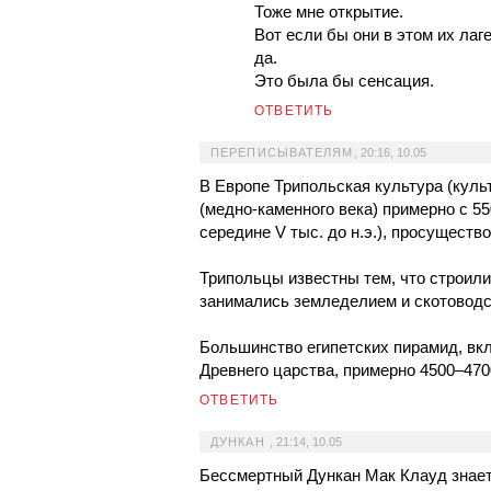
Тоже мне открытие.
Вот если бы они в этом их лаг
да.
Это была бы сенсация.
ОТВЕТИТЬ
ПЕРЕПИСЫВАТЕЛЯМ
,
20:16, 10.05
В Европе Трипольская культура (куль
(медно-каменного века) примерно с 550
середине V тыс. до н.э.), просуществ
Трипольцы известны тем, что строили
занимались земледелием и скотоводс
Большинство египетских пирамид, вк
Древнего царства, примерно 4500–4700 
ОТВЕТИТЬ
ДУНКАН
,
21:14, 10.05
Бессмертный Дункан Мак Клауд знает,