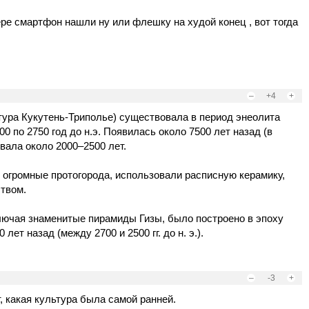
ере смартфон нашли ну или флешку на худой конец , вот тогда
–
+4
+
тура Кукутень-Триполье) существовала в период энеолита
0 по 2750 год до н.э. Появилась около 7500 лет назад (в
овала около 2000–2500 лет.
 огромные протогорода, использовали расписную керамику,
твом.
лючая знаменитые пирамиды Гизы, было построено в эпоху
лет назад (между 2700 и 2500 гг. до н. э.).
–
-3
+
 какая культура была самой ранней.