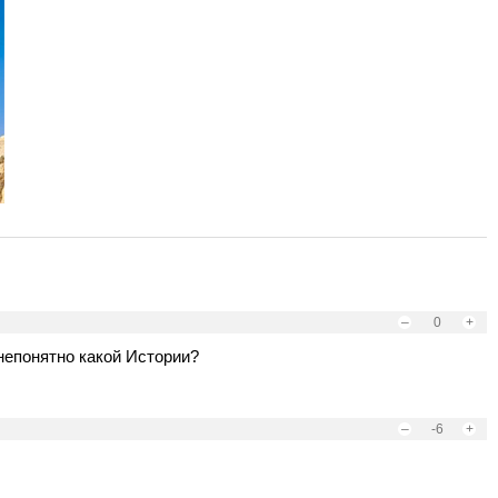
–
0
+
непонятно какой Истории?
–
-6
+