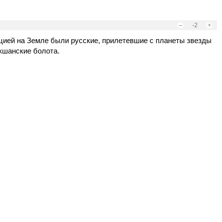
–
-2
+
ацией на Земле были русские, прилетевшие с планеты звезды
кшанские болота.