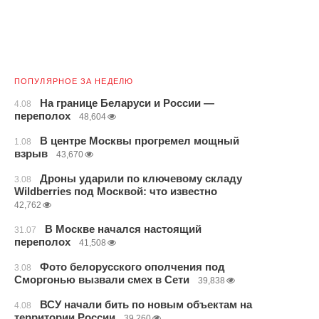
ПОПУЛЯРНОЕ ЗА НЕДЕЛЮ
На границе Беларуси и России —
4.08
переполох
48,604
В центре Москвы прогремел мощный
1.08
взрыв
43,670
Дроны ударили по ключевому складу
3.08
Wildberries под Москвой: что известно
42,762
В Москве начался настоящий
31.07
переполох
41,508
Фото белорусского ополчения под
3.08
Сморгонью вызвали смех в Сети
39,838
ВСУ начали бить по новым объектам на
4.08
территории России
39,260