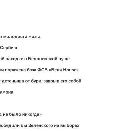
я молодости мозга
 Сербию
ой находке в Беловежской пуще
ти поражена база ФСБ «Беня House»
с детеныша от бури, закрыв его собой
хамона
ас не было никогда»
победили бы Зеленского на выборах