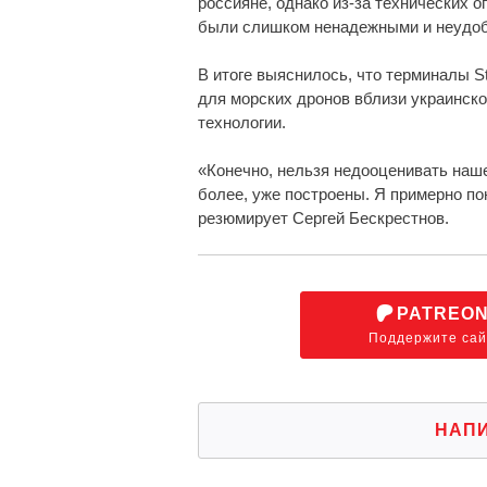
россияне, однако из-за технических о
были слишком ненадежными и неудо
В итоге выяснилось, что терминалы 
для морских дронов вблизи украинског
технологии.
«Конечно, нельзя недооценивать наше
более, уже построены. Я примерно по
резюмирует Сергей Бескрестнов.
PATREO
Поддержите сай
НАП