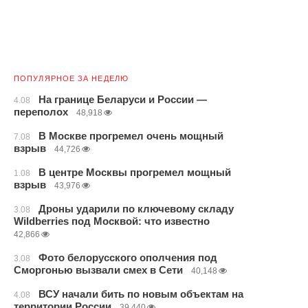
ПОПУЛЯРНОЕ ЗА НЕДЕЛЮ
На границе Беларуси и России —
4.08
переполох
48,918
В Москве прогремел очень мощный
7.08
взрыв
44,726
В центре Москвы прогремел мощный
1.08
взрыв
43,976
Дроны ударили по ключевому складу
3.08
Wildberries под Москвой: что известно
42,866
Фото белорусского ополчения под
3.08
Сморгонью вызвали смех в Сети
40,148
ВСУ начали бить по новым объектам на
4.08
территории России
39,440