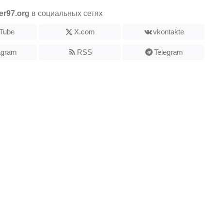
er97.org
в социальных сетях
Tube
X.com
vkontakte
agram
RSS
Telegram