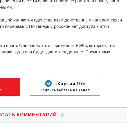
граничений все эти варианты либо не работали вовсе, либо
бными.
StarLink являются единственным действенным каналом связи
о побережья. Но теперь у россиян нет доступа к этой
го врага. Они очень хотят применять БЭКи, которые, тем
нимаю, куда они будут двигаться дальше. Посмотрим», –
N
«Хартия-97»
т
Подписывайтесь на канал
ИСАТЬ КОММЕНТАРИЙ
4