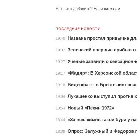
Есть что добавить?
Напишите нам
ПОСЛЕДНИЕ НОВОСТИ
Названа простая привычка дл
19:40
Зеленский впервые прибыл в
19:32
Ученые заявили о сенсационн
19:27
«Мадяр»: В Херсонской облас
19:17
Видеофакт: в Бресте аист спа
19:10
Лукашенко выступил против 
19:04
Новый «Пекин 1972»
18:54
«За всю жизнь такой бури у н
18:44
Опрос: Залужный и Федоров 
18:38