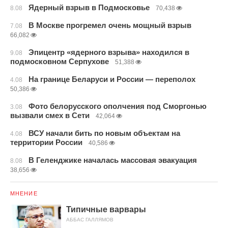
Ядерный взрыв в Подмосковье
8.08
70,438
В Москве прогремел очень мощный взрыв
7.08
66,082
Эпицентр «ядерного взрыва» находился в
9.08
подмосковном Серпухове
51,388
На границе Беларуси и России — переполох
4.08
50,386
Фото белорусского ополчения под Сморгонью
3.08
вызвали смех в Сети
42,064
ВСУ начали бить по новым объектам на
4.08
территории России
40,586
В Геленджике началась массовая эвакуация
8.08
38,656
МНЕНИЕ
Типичные варвары
АББАС ГАЛЛЯМОВ