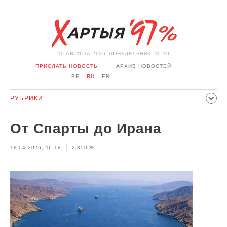
10 АВГУСТА 2026, ПОНЕДЕЛЬНИК, 10:10
ПРИСЛАТЬ НОВОСТЬ
АРХИВ НОВОСТЕЙ
BE
RU
EN
РУБРИКИ
ПОЛИТИКА
ОБЩЕСТВО
ЭКОНОМИКА
От Спарты до Ирана
ПРОИСШЕСТВИЯ
СПОРТ
КУЛЬТУРА
ИСТОРИЯ
18.04.2026, 16:18
2,350
МНЕНИЕ
ИНТЕРВЬЮ
ТЕХНОЛОГИИ
ЗДОРОВЬЕ
АВТО
ОТДЫХ
ОБХОД БЛОКИРОВКИ И СОЛИДАРНОСТЬ
КОРОНАВИРУС
БЕЛАРУСЬ В НАТО