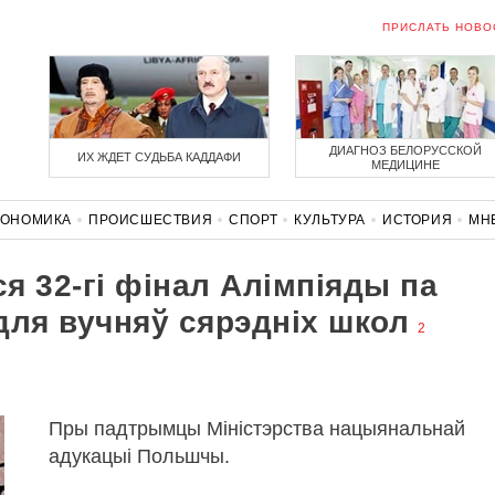
ПРИСЛАТЬ НОВО
ДИАГНОЗ БЕЛОРУССКОЙ
ИХ ЖДЕТ СУДЬБА КАДДАФИ
МЕДИЦИНЕ
КОНОМИКА
ПРОИСШЕСТВИЯ
СПОРТ
КУЛЬТУРА
ИСТОРИЯ
МН
СОЛИДАРНОСТЬ
КОРОНАВИРУС
БЕЛАРУСЬ В НАТО
я 32-гі фінал Алімпіяды па
для вучняў сярэдніх школ
2
Пры падтрымцы Міністэрства нацыянальнай
адукацыі Польшчы.