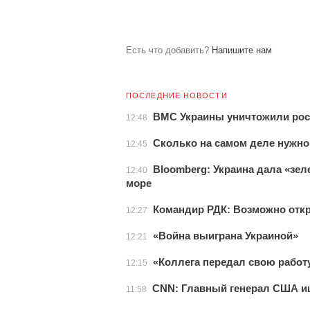
Есть что добавить?
Напишите нам
ПОСЛЕДНИЕ НОВОСТИ
ВМС Украины уничтожили рос
12:48
Сколько на самом деле нужно
12:45
Bloomberg: Украина дала «зе
12:40
море
Командир РДК: Возможно откр
12:27
«Война выиграна Украиной»
12:21
«Коллега передал свою работу
12:15
CNN: Главный генерал США и
11:58