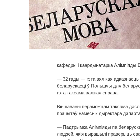
кафедры і каардынатарка Алімпіяды
— 32 гады — гэта вялікая адказнасць
беларускасці ў Польшчы для беларус
гэта таксама важная справа.
Віншаванні пераможцам таксама дасл
прачытаў намеснік дырэктара дэпарта
— Падтрымка Алімпіяды па беларуска
людзей, якія вырашылі праверыць сва