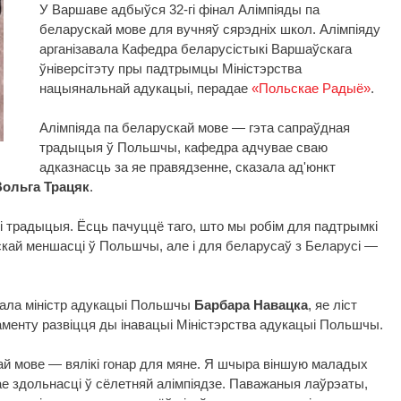
У Варшаве адбыўся 32-гі фінал Алімпіяды па
беларускай мове для вучняў сярэдніх школ. Алімпіяду
арганізавала Кафедра беларусістыкі Варшаўскага
ўніверсітэту пры падтрымцы Міністэрства
нацыянальнай адукацыі, перадае
«Польскае Радыё»
.
Алімпіяда па беларускай мове — гэта сапраўдная
традыцыя ў Польшчы, кафедра адчувае сваю
адказнасць за яе правядзенне, сказала ад'юнкт
Вольга Трацяк
.
 і традыцыя. Ёсць пачуццё таго, што мы робім для падтрымкі
кай меншасці ў Польшчы, але і для беларусаў з Беларусі —
ала міністр адукацыі Польшчы
Барбара Навацка
, яе ліст
менту развіцця ды інавацыі Міністэрства адукацыі Польшчы.
й мове — вялікі гонар для мяне. Я шчыра віншую маладых
е здольнасці ў сёлетняй алімпіядзе. Паважаныя лаўрэаты,