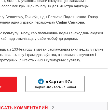
к вы, якія вылучаюцца сваёй цікаўнасцю, запалам і
асаблівай крыніцай гонару як для міністра адукацыі.
л у Беластоку, Гайнаўцы ды Бельска Падляшскага. Гонар
значыла адна з дзвюх пераможцаў
Сафія Самкова
.
 культуру і мову, каб паглыбляць веды і знаходзіць людзей
, каб падтрымліваць у сабе любоў да роднага.
іцца з 1994-га году з мэтай распаўсюджвання ведаў у галіне
ы, фальклору і грамадазнаўства, а таксама вывучэння і
ратурных, лінгвістычных і культурных сувязяў.
N
«Хартия-97»
т
Подписывайтесь на канал
ИСАТЬ КОММЕНТАРИЙ
2