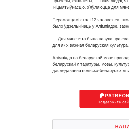
прызёры, фіналісты, — такія людзі, я
ініцыятыўнасцю, зʼяўляюцца для мяне 
Пераможцамі сталі 12 чалавек са шко
было ўдзельнічаць у Алімпіядзе, за
— Для мяне гэта была навука пра сваю
для якіх важная беларуская культура
Алімпіяда па беларускай мове праводз
беларускай літаратуры, мовы, культур
даследавання польска-беларускіх літа
PATREO
Поддержите сай
НАП