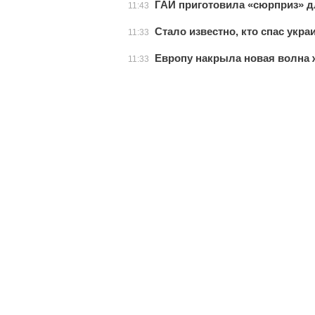
ГАИ приготовила «сюрприз» д
11:43
Стало известно, кто спас укра
11:33
Европу накрыла новая волна
11:33