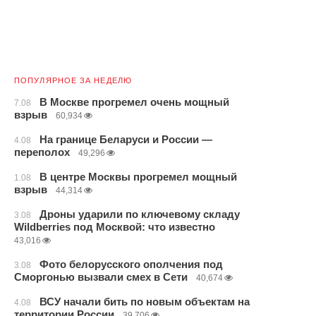
ПОПУЛЯРНОЕ ЗА НЕДЕЛЮ
В Москве прогремел очень мощный
7.08
взрыв
60,934
На границе Беларуси и России —
4.08
переполох
49,296
В центре Москвы прогремел мощный
1.08
взрыв
44,314
Дроны ударили по ключевому складу
3.08
Wildberries под Москвой: что известно
43,016
Фото белорусского ополчения под
3.08
Сморгонью вызвали смех в Сети
40,674
ВСУ начали бить по новым объектам на
4.08
территории России
39,706