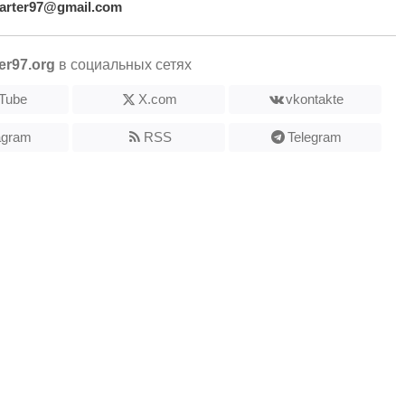
arter97@gmail.com
er97.org
в социальных сетях
Tube
X.com
vkontakte
agram
RSS
Telegram