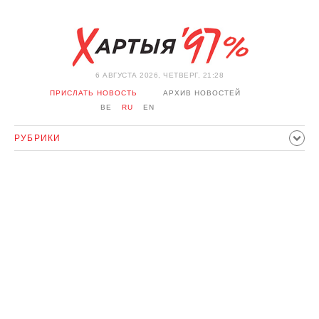
6 АВГУСТА 2026, ЧЕТВЕРГ, 21:28
ПРИСЛАТЬ НОВОСТЬ
АРХИВ НОВОСТЕЙ
BE
RU
EN
РУБРИКИ
ПОЛИТИКА
ОБЩЕСТВО
ЭКОНОМИКА
ПРОИСШЕСТВИЯ
СПОРТ
КУЛЬТУРА
ИСТОРИЯ
МНЕНИЕ
ИНТЕРВЬЮ
ТЕХНОЛОГИИ
ЗДОРОВЬЕ
АВТО
ОТДЫХ
ОБХОД БЛОКИРОВКИ И СОЛИДАРНОСТЬ
КОРОНАВИРУС
БЕЛАРУСЬ В НАТО