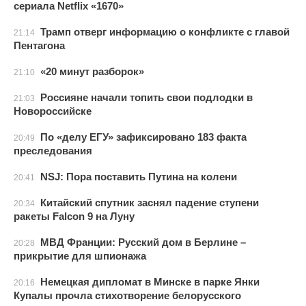
сериала Netflix «1670»
Трамп отверг информацию о конфликте с главой
21:14
Пентагона
«20 минут разборок»
21:10
Россияне начали топить свои подлодки в
21:03
Новороссийске
По «делу ЕГУ» зафиксировано 183 факта
20:49
преследования
NSJ: Пора поставить Путина на колени
20:41
Китайский спутник заснял падение ступени
20:34
ракеты Falcon 9 на Луну
МВД Франции: Русский дом в Берлине –
20:28
прикрытие для шпионажа
Немецкая дипломат в Минске в парке Янки
20:16
Купалы прочла стихотворение белорусского