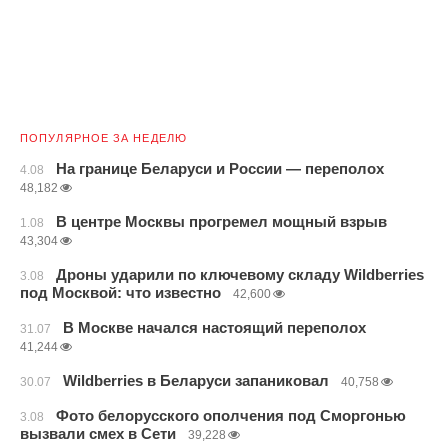
ПОПУЛЯРНОЕ ЗА НЕДЕЛЮ
На границе Беларуси и России — переполох
4.08
48,182
В центре Москвы прогремел мощный взрыв
1.08
43,304
Дроны ударили по ключевому складу Wildberries
3.08
под Москвой: что известно
42,600
В Москве начался настоящий переполох
31.07
41,244
Wildberries в Беларуси запаниковал
30.07
40,758
Фото белорусского ополчения под Сморгонью
3.08
вызвали смех в Сети
39,228