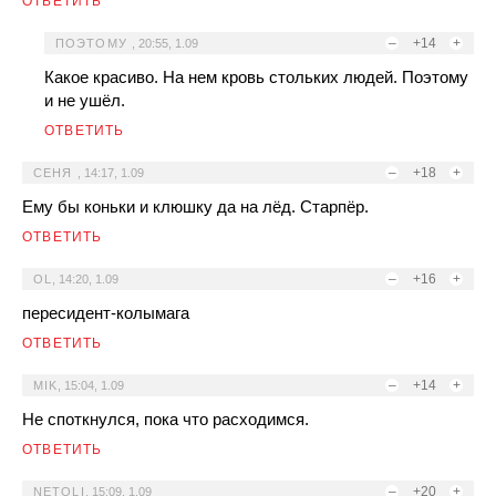
ОТВЕТИТЬ
–
+14
+
ПОЭТОМУ
,
20:55, 1.09
Какое красиво. На нем кровь стольких людей. Поэтому
и не ушёл.
ОТВЕТИТЬ
–
+18
+
СЕНЯ
,
14:17, 1.09
Ему бы коньки и клюшку да на лёд. Старпёр.
ОТВЕТИТЬ
–
+16
+
OL
,
14:20, 1.09
пересидент-колымага
ОТВЕТИТЬ
–
+14
+
MIK
,
15:04, 1.09
Не споткнулся, пока что расходимся.
ОТВЕТИТЬ
–
+20
+
NETOLI
,
15:09, 1.09