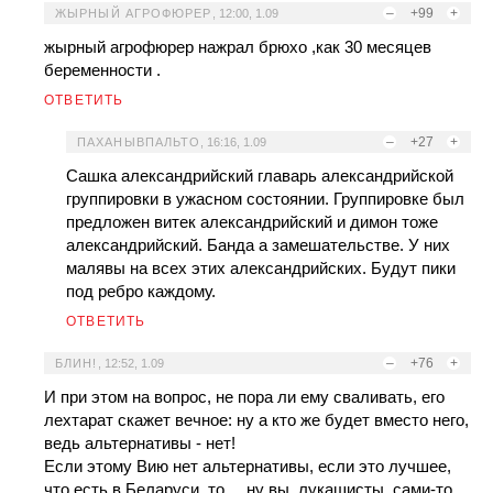
–
+99
+
ЖЫРНЫЙ АГРОФЮРЕР
,
12:00, 1.09
жырный агрофюрер нажрал брюхо ,как 30 месяцев
беременности .
ОТВЕТИТЬ
–
+27
+
ПАХАНЫВПАЛЬТО
,
16:16, 1.09
Сашка александрийский главарь александрийской
группировки в ужасном состоянии. Группировке был
предложен витек александрийский и димон тоже
александрийский. Банда а замешательстве. У них
малявы на всех этих александрийских. Будут пики
под ребро каждому.
ОТВЕТИТЬ
–
+76
+
БЛИН!
,
12:52, 1.09
И при этом на вопрос, не пора ли ему сваливать, его
лехтарат скажет вечное: ну а кто же будет вместо него,
ведь альтернативы - нет!
Если этому Вию нет альтернативы, если это лучшее,
что есть в Беларуси, то ... ну вы, лукашисты, сами-то