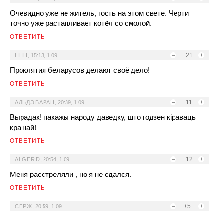
Очевидно уже не житель, гость на этом свете. Черти
точно уже растапливает котёл со смолой.
ОТВЕТИТЬ
–
+21
+
HHH
,
15:13, 1.09
Проклятия беларусов делают своё дело!
ОТВЕТИТЬ
–
+11
+
АЛЬДЭБАРАН
,
20:39, 1.09
Вырадак! пакажы народу даведку, што годзен кіраваць
краінай!
ОТВЕТИТЬ
–
+12
+
ALGERD
,
20:54, 1.09
Меня расстреляли , но я не сдался.
ОТВЕТИТЬ
–
+5
+
СЕРЖ
,
20:59, 1.09