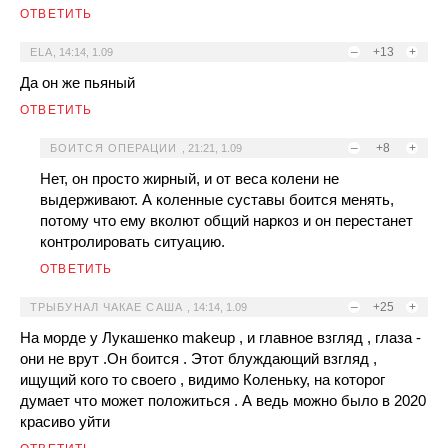
ОТВЕТИТЬ
–
+13
+
ELA
,
14:14, 1.09
Да он же пьяный
ОТВЕТИТЬ
–
+8
+
БОИТСЯ ОПЕРАЦИИ
,
21:21, 1.09
Нет, он просто жирный, и от веса колени не
выдерживают. А коленные суставы боится менять,
потому что ему вколют общий наркоз и он перестанет
контролировать ситуацию.
ОТВЕТИТЬ
–
+25
+
ТРЫБУНАЛ ЧАКАЕ САША
,
14:14, 1.09
На морде у Лукашенко makeup , и главное взгляд , глаза -
они не врут .Он боится . Этот блуждающий взгляд ,
ищущий кого то своего , видимо Коленьку, на которог
думает что может положиться . А ведь можно было в 2020
красиво уйти