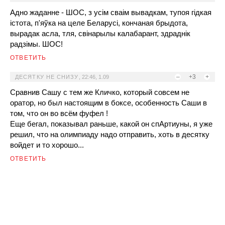
Адно жаданне - ШОС, з усім сваім вывадкам, тупоя гідкая
істота, п'яўка на целе Беларусі, кончаная брыдота,
вырадак асла, тля, свінарылы калабарант, здраднік
радзімы. ШОС!
ОТВЕТИТЬ
–
+3
+
ДЕСЯТКУ НЕ СНИЗУ
,
22:46, 1.09
Сравнив Сашу с тем же Кличко, который совсем не
оратор, но был настоящим в боксе, особенность Саши в
том, что он во всём фуфел !
Еще бегал, показывал раньше, какой он спАртиуны, я уже
решил, что на олимпиаду надо отправить, хоть в десятку
войдет и то хорошо...
ОТВЕТИТЬ