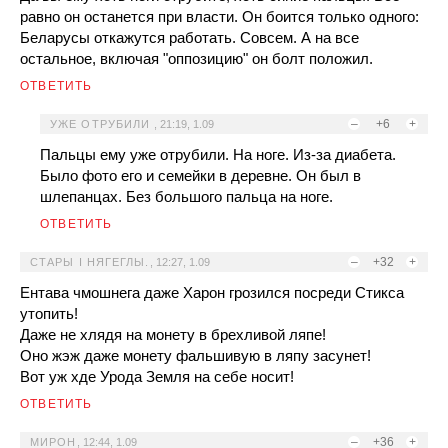
равно он останется при власти. Он боится только одного:
Беларусы откажутся работать. Совсем. А на все
остальное, включая "оппозицию" он болт положил.
ОТВЕТИТЬ
–
+6
+
УЖЕ ОТРУБИЛИ
,
21:19, 1.09
Пальцы ему уже отрубили. На ноге. Из-за диабета.
Было фото его и семейки в деревне. Он был в
шлепанцах. Без большого пальца на ноге.
ОТВЕТИТЬ
–
+32
+
СТАРЫ I НЯГЕГЛЫ.
,
12:27, 1.09
Ентава чмошнега даже Харон грозился посреди Стикса
утопить!
Даже не хлядя на монету в брехливой ляпе!
Оно жэж даже монету фальшивую в ляпу засунет!
Вот уж хде Урода Земля на себе носит!
ОТВЕТИТЬ
–
+36
+
МИРОН
,
12:44, 1.09