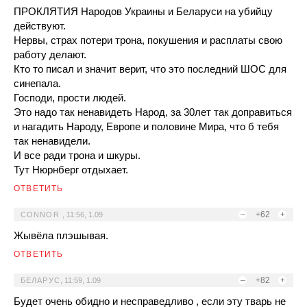
ПРОКЛЯТИЯ Народов Украины и Беларуси на убийцу
действуют.
Нервы, страх потери трона, покушения и расплаты свою
работу делают.
Кто то писал и значит верит, что это последний ШОС для
синепала.
Господи, прости людей.
Это надо так ненавидеть Народ, за 30лет так доправиться
и нагадить Народу, Европе и половине Мира, что б тебя
так ненавидели.
И все ради трона и шкуры.
Тут Нюрнберг отдыхает.
ОТВЕТИТЬ
–
+62
+
CONNOR
,
11:56, 1.09
Жывёла плэшывая.
ОТВЕТИТЬ
–
+82
+
БЕЛАРУС
,
11:59, 1.09
Будет очень обидно и несправедливо , если эту тварь не