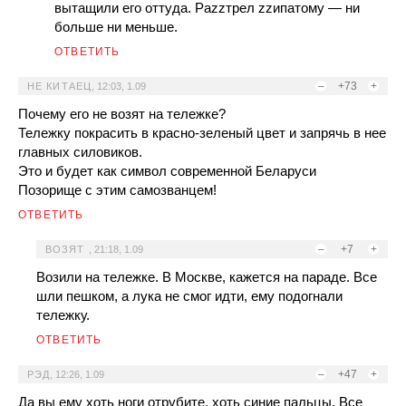
вытащили его оттуда. Раzzтрел zzипатому — ни
больше ни меньше.
ОТВЕТИТЬ
–
+73
+
НЕ КИТАЕЦ
,
12:03, 1.09
Почему его не возят на тележке?
Тележку покрасить в красно-зеленый цвет и запрячь в нее
главных силовиков.
Это и будет как символ современной Беларуси
Позорище с этим самозванцем!
ОТВЕТИТЬ
–
+7
+
ВОЗЯТ
,
21:18, 1.09
Возили на тележке. В Москве, кажется на параде. Все
шли пешком, а лука не смог идти, ему подогнали
тележку.
ОТВЕТИТЬ
–
+47
+
РЭД
,
12:26, 1.09
Да вы ему хоть ноги отрубите, хоть синие пальцы. Все