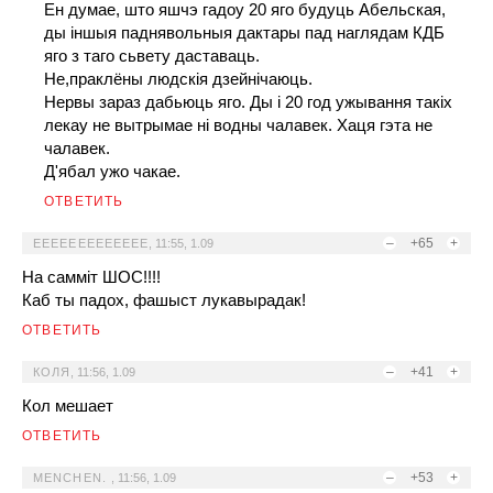
Ен думае, што яшчэ гадоу 20 яго будуць Абельская,
ды iншыя паднявольныя дактары пад наглядам КДБ
яго з таго сьвету даставаць.
Не,праклёны людскiя дзейнiчаюць.
Нервы зараз дабьюць яго. Ды i 20 год ужывання такiх
лекау не вытрымае нi водны чалавек. Хаця гэта не
чалавек.
Д'ябал ужо чакае.
ОТВЕТИТЬ
–
+65
+
EEEEEEEEEEEEE
,
11:55, 1.09
На самміт ШОС!!!!
Каб ты падох, фашыст лукавырадак!
ОТВЕТИТЬ
–
+41
+
КОЛЯ
,
11:56, 1.09
Кол мешает
ОТВЕТИТЬ
–
+53
+
MENCHEN.
,
11:56, 1.09