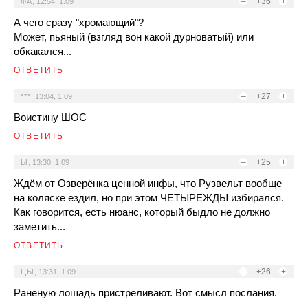
–
+36
+
ФА
,
12:54, 1.09
А чего сразу "хромающий"?
Может, пьяный (взгляд вон какой дурноватый) или
обкакался...
ОТВЕТИТЬ
–
+27
+
***
,
13:04, 1.09
Воистину ШОС
ОТВЕТИТЬ
–
+25
+
Ы
,
13:30, 1.09
Ждём от Озверёнка ценной инфы, что Рузвельт вообще
на коляске ездил, но при этом ЧЕТЫРЕЖДЫ избирался.
Как говорится, есть нюанс, который быдло не должно
заметить...
ОТВЕТИТЬ
–
+26
+
ЦЫ
,
13:31, 1.09
Раненую лошадь пристреливают. Вот смысл послания.