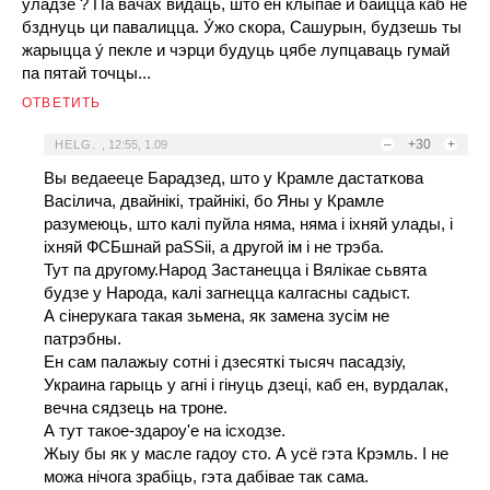
у́ладзе ? Па вачах видаць, што ён клыпае и баицца каб не
бзднуць ци павалицца. У́жо скора, Сашурын, будзешь ты
жарыцца у́ пекле и чэрци будуць цябе лупцаваць гумай
па пятай точцы...
ОТВЕТИТЬ
–
+30
+
HELG.
,
12:55, 1.09
Вы ведаееце Барадзед, што у Крамле дастаткова
Васiлича, двайнiкi, трайнiкi, бо Яны у Крамле
разумеюць, што калi пуйла няма, няма i iхняй улады, i
iхняй ФСБшнай раSSii, а другой iм i не трэба.
Тут па другому.Народ Застанецца i Вялiкае сьвята
будзе у Народа, калi загнецца калгасны садыст.
А сiнерукага такая зьмена, як замена зусiм не
патрэбны.
Ен сам палажыу сотнi i дзесяткi тысяч пасадзiу,
Украина гарыць у агнi i гiнуць дзецi, каб ен, вурдалак,
вечна сядзець на троне.
А тут такое-здароу'е на iсходзе.
Жыу бы як у масле гадоу сто. А усё гэта Крэмль. I не
можа нiчога зрабiць, гэта дабiвае так сама.