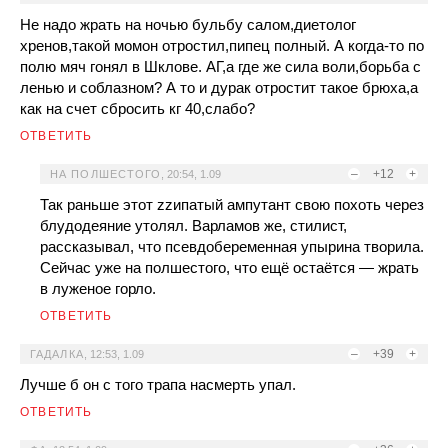
Не надо жрать на ночью бульбу салом,диетолог
хренов,такой момон отростил,пипец полный. А когда-то по
полю мяч гонял в Шклове. АГ,а где же сила воли,борьба с
ленью и соблазном? А то и дурак отростит такое брюха,а
как на счет сбросить кг 40,слабо?
ОТВЕТИТЬ
–
+12
+
НА ПОЛШЕСТОГО
,
20:54, 1.09
Так раньше этот zzипатый ампутант свою похоть через
блудодеяние утолял. Варламов же, стилист,
рассказывал, что псевдобеременная упырина творила.
Сейчас уже на полшестого, что ещё остаётся — жрать
в луженое горло.
ОТВЕТИТЬ
–
+39
+
ГАДАЛКА
,
12:53, 1.09
Лучше б он с того трапа насмерть упал.
ОТВЕТИТЬ