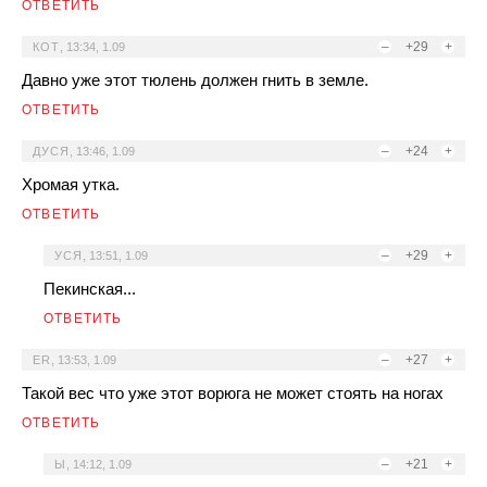
ОТВЕТИТЬ
–
+29
+
КОТ
,
13:34, 1.09
Давно уже этот тюлень должен гнить в земле.
ОТВЕТИТЬ
–
+24
+
ДУСЯ
,
13:46, 1.09
Хромая утка.
ОТВЕТИТЬ
–
+29
+
УСЯ
,
13:51, 1.09
Пекинская...
ОТВЕТИТЬ
–
+27
+
ER
,
13:53, 1.09
Такой вес что уже этот ворюга не может стоять на ногах
ОТВЕТИТЬ
–
+21
+
Ы
,
14:12, 1.09