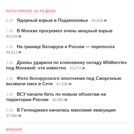
ПОПУЛЯРНОЕ ЗА НЕДЕЛЮ
Ядерный взрыв в Подмосковье
8.08
64,618
В Москве прогремел очень мощный взрыв
7.08
64,558
На границе Беларуси и России — переполох
4.08
49,812
Дроны ударили по ключевому складу Wildberries
3.08
под Москвой: что известно
43,274
Фото белорусского ополчения под Сморгонью
3.08
вызвали смех в Сети
41,338
ВСУ начали бить по новым объектам на
4.08
территории России
40,060
В Геленджике началась массовая эвакуация
8.08
37,086
МНЕНИЕ