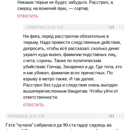
Никаких тюрьм не будет, забудьте. Расстрел, а
сверху, на вонючий прах, — сортир.
ОТВЕТИТЬ
–
+15
+
ТРИБУНАЛ
,
21:13, 1.09
Ни фига, перед расстрелом обязательно в
тюрьму. Надо провести следственные действия,
допросить, чтобы всё рассказал: сколько денег
укралч куда вывез, фамилии подставных лиц,
счета, схроны. Также по политическим
убийствам: Гончар, Захаренко и др. Где тела, кто
и как убивал, фамилии всех причастных. По
взрыву в метро также. И так далее.
Расстрел без суда и следствия очень выгоден
вышеперечисленным бандитам. Чтобы уйти от
ответственности.
ОТВЕТИТЬ
–
+61
+
БАРАДЗЕД
,
11:53, 1.09
Гэта "чучала" сабралася да 90-ста гадоу́ сядзець ва