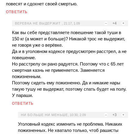
повесят и сдохнет своей смертью.
ОТВЕТИТЬ
–
+4
+
ВЕРЕВКА НЕ ВЫДЕРЖИТ
,
21:17, 1.09
Как вы себе представляете повешение такой туши в
150 кг (а может и больше)? Никакой трос не выдержит,
не говоря уже о верёвке.
Да и в уголовном кодексе предусмотрен расстрел, а не
повешение.
Но расстрелу он рано радуется. Поэтому что с 65 лет
смертная казнь не применяется. Заменяется
пожизненным.
Поэтому сидеть ему пожизненно. Да и никакие нары
такую тушу не выдержат, поэтому спать будет на полу.
У параши.
ОТВЕТИТЬ
–
+3
+
НИ БОЛЬШЕ НИ МЕНЬШЕ
,
10:30, 2.09
Уголовный кодекс изменить не проблема. Никаких
пожизненных. Не хватало только, чтоб рашисты