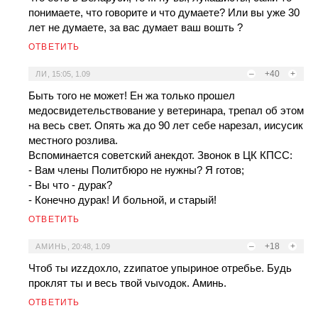
понимаете, что говорите и что думаете? Или вы уже 30
лет не думаете, за вас думает ваш вошть ?
ОТВЕТИТЬ
–
+40
+
ЛИ
,
15:05, 1.09
Быть того не может! Ен жа только прошел
медосвидетельствование у ветеринара, трепал об этом
на весь свет. Опять жа до 90 лет себе нарезал, иисусик
местного розлива.
Вспоминается советский анекдот. Звонок в ЦК КПСС:
- Вам члены Политбюро не нужны? Я готов;
- Вы что - дурак?
- Конечно дурак! И больной, и старый!
ОТВЕТИТЬ
–
+18
+
АМИНЬ
,
20:48, 1.09
Чтоб ты иzzдохло, zzипатое упыриное отребье. Будь
проклят ты и весь твой vыvодок. Аминь.
ОТВЕТИТЬ