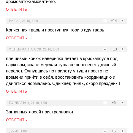
хромовато-хамоватного.
ОТВЕТИТЬ
–
+14
+
РИТА
,
21:10, 1.09
Конченная тварь и преступник ,гори в аду тварь .
ОТВЕТИТЬ
–
+13
+
ФЕНЦИКА НА СУК
,
21:16, 1.09
плешивый конюх наверняка летает в криокапсуле под
наркозом, иначе мерзкая туша не перенесет длинный
перелет. Очнувшись по прилету у туши просто нет
времени прийти в себя, восстановить координацию и
двигаться нормально. Сдыхает, гниль, скоро праздник !
ОТВЕТИТЬ
–
+6
+
ГОРБАТЫЙ
,
21:19, 1.09
Загнанных лосей пристреливают
ОТВЕТИТЬ
–
+6
+
,
22:41, 1.09