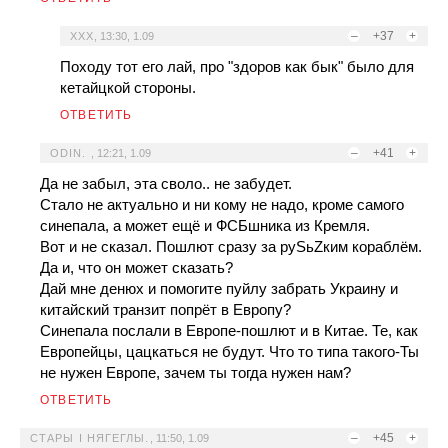
–
+37
+
ХХХ
,
13:30, 1.09
Походу тот его лай, про "здоров как бык" было для
кетайцкой стороны.
ОТВЕТИТЬ
–
+41
+
ODIN.
,
12:21, 1.09
Да не забыл, эта своло.. не забудет.
Стало не актуально и ни кому не надо, кроме самого
синепала, а может ещё и ФСБшника из Кремля.
Вот и не сказал. Пошлют сразу за руSьZким кораблём.
Да и, что он может сказать?
Дай мне денюх и помогите пуйлу забрать Украину и
китайский транзит попрёт в Европу?
Синепала послали в Европе-пошлют и в Китае. Те, как
Европейцы, цацкаться не будут. Что то типа такого-Ты
не нужен Европе, зачем ты тогда нужен нам?
ОТВЕТИТЬ
–
+45
+
СТАРЫ I НЯГЕГЛЫ.
,
11:50, 1.09