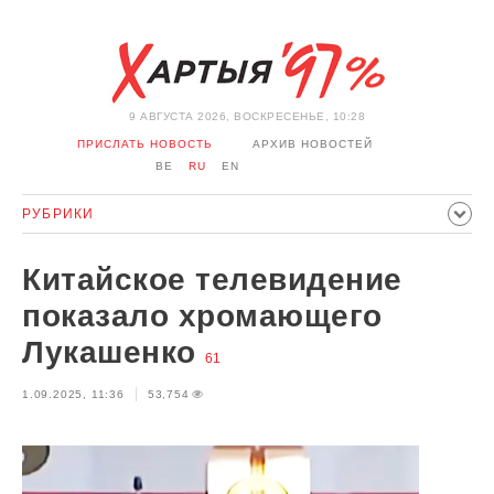
9 АВГУСТА 2026, ВОСКРЕСЕНЬЕ, 10:28
ПРИСЛАТЬ НОВОСТЬ
АРХИВ НОВОСТЕЙ
BE
RU
EN
РУБРИКИ
ПОЛИТИКА
ОБЩЕСТВО
ЭКОНОМИКА
Китайское телевидение
ПРОИСШЕСТВИЯ
СПОРТ
КУЛЬТУРА
ИСТОРИЯ
показало хромающего
МНЕНИЕ
ИНТЕРВЬЮ
ТЕХНОЛОГИИ
ЗДОРОВЬЕ
Лукашенко
61
АВТО
ОТДЫХ
ОБХОД БЛОКИРОВКИ И СОЛИДАРНОСТЬ
1.09.2025, 11:36
53,754
КОРОНАВИРУС
БЕЛАРУСЬ В НАТО