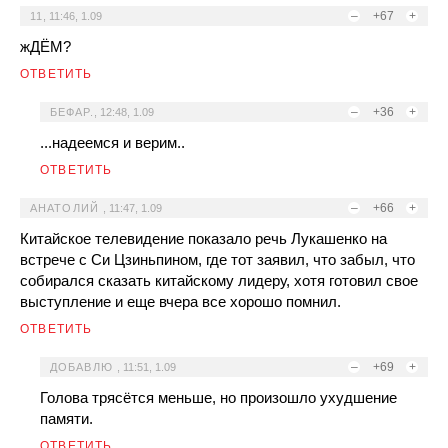
–
+67
+
11
,
11:46, 1.09
жДЁМ?
ОТВЕТИТЬ
–
+36
+
БЕФАР.
,
12:48, 1.09
...надеемся и верим..
ОТВЕТИТЬ
–
+66
+
АНАТОЛИЙ
,
11:47, 1.09
Китайское телевидение показало речь Лукашенко на
встрече с Си Цзиньпином, где тот заявил, что забыл, что
собирался сказать китайскому лидеру, хотя готовил свое
выступление и еще вчера все хорошо помнил.
ОТВЕТИТЬ
–
+69
+
ДОБАВЛЮ
,
11:51, 1.09
Голова трясётся меньше, но произошло ухудшение
памяти.
ОТВЕТИТЬ