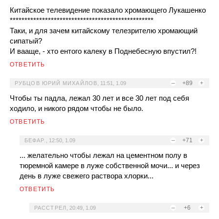
Китайское телевидение показало хромающего Лукашенко
*************************************************
Таки, и для зачем китайскому телезрителю хромающий
сипатый?
И вааще, - хто ентого калеку в Поднебесную впустил?!
ОТВЕТИТЬ
–
+89
+
РУБЦОВ ЮРИЙ МИХАЙЛОВ
,
11:51, 1.09
Чтобы ты падла, лежал 30 лет и все 30 лет под себя
ходило, и никого рядом чтобы не было.
ОТВЕТИТЬ
–
+71
+
БЕФАР.
,
12:50, 1.09
... желательно чтобы лежал на цементном полу в
тюремной камере в луже собственной мочи... и через
день в луже свежего раствора хлорки...
ОТВЕТИТЬ
–
+6
+
РАССТРЕЛ
,
20:49, 1.09