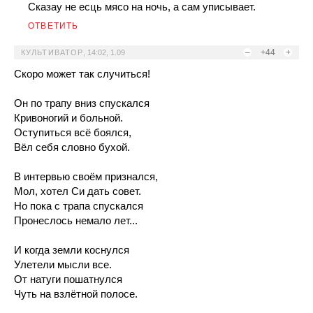
Сказау не есць мясо на ночь, а сам уписывает.
ОТВЕТИТЬ
–
+44
+
КУЛЬТИВАТОР
,
14:02, 1.09
Скоро может так случиться!
Он по трапу вниз спускался
Кривоногий и больной.
Оступиться всё боялся,
Вёл себя словно бухой.
В интервью своём признался,
Мол, хотел Си дать совет.
Но пока с трапа спускался
Пронеслось немало лет...
И когда земли коснулся
Улетели мысли все.
От натуги пошатнулся
Чуть на взлётной полосе.