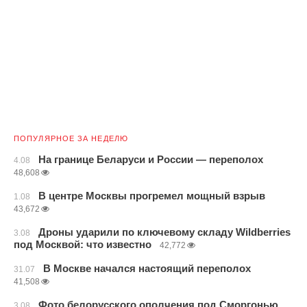
ПОПУЛЯРНОЕ ЗА НЕДЕЛЮ
На границе Беларуси и России — переполох
4.08
48,608
В центре Москвы прогремел мощный взрыв
1.08
43,672
Дроны ударили по ключевому складу Wildberries
3.08
под Москвой: что известно
42,772
В Москве начался настоящий переполох
31.07
41,508
Фото белорусского ополчения под Сморгонью
3.08