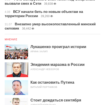
вызвали смех в Сети
39,838
ВСУ начали бить по новым объектам на
4.08
территории России
39,260
Внезапно умер высокопоставленный минский
31.07
силовик
36,442
МНЕНИЕ
Лукашенко проиграл истории
ИРИНА ХАЛИП
Эпидемия маразма в России
АЛЕКСАНДР НЕВЗОРОВ
Как остановить Путина
ВИТАЛИЙ ПОРТНИКОВ
Стоит дождаться сентября
АЛЕКСЕЙ КОПЫТЬКО