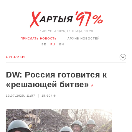
7 АВГУСТА 2026, ПЯТНИЦА, 13:28
ПРИСЛАТЬ НОВОСТЬ
АРХИВ НОВОСТЕЙ
BE
RU
EN
РУБРИКИ
ПОЛИТИКА
ОБЩЕСТВО
ЭКОНОМИКА
DW: Россия готовится к
ПРОИСШЕСТВИЯ
СПОРТ
КУЛЬТУРА
ИСТОРИЯ
«решающей битве»
6
МНЕНИЕ
ИНТЕРВЬЮ
ТЕХНОЛОГИИ
ЗДОРОВЬЕ
13.07.2025, 11:57
15,694
АВТО
ОТДЫХ
ОБХОД БЛОКИРОВКИ И СОЛИДАРНОСТЬ
КОРОНАВИРУС
БЕЛАРУСЬ В НАТО