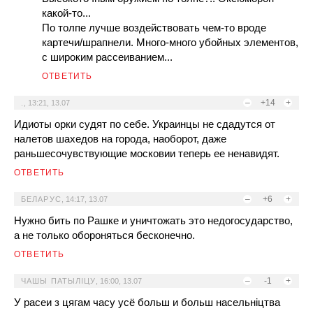
какой-то...
По толпе лучше воздействовать чем-то вроде
картечи/шрапнели. Много-много убойных элементов,
с широким рассеиванием...
ОТВЕТИТЬ
–
+14
+
.
,
13:21, 13.07
Идиоты орки судят по себе. Украинцы не сдадутся от
налетов шахедов на города, наоборот, даже
раньшесочувствующие московии теперь ее ненавидят.
ОТВЕТИТЬ
–
+6
+
БЕЛАРУС
,
14:17, 13.07
Нужно бить по Рашке и уничтожать это недогосударство,
а не только обороняться бесконечно.
ОТВЕТИТЬ
–
-1
+
ЧАШЫ ПАТЫЛIЦУ
,
16:00, 13.07
У расеи з цягам часу усё больш и больш насельнiцтва