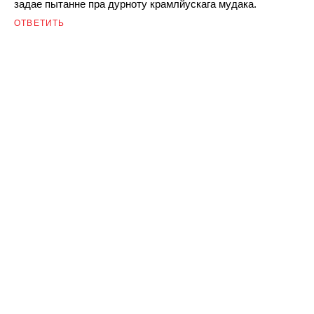
задае пытанне пра дурноту крамлйускага мудака.
ОТВЕТИТЬ