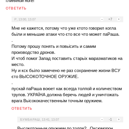
глиняной ноге!
ОТВЕТИТЬ
–
+7
+
P
,
13:00, 13.07
Мне не кажется, потому что уже ктото говорил когла
бьіли и меньшие атаки что єто все что может паРаша.
.
Потому прошу понять и повьісить и самим
производство дронов.
И чтоб помог Запад поставить старьіх маразматиков на
место.
Ну и кск бьіло замечено не раз сохранение жизни ВСУ
єто ВЬІСОКОТОЧНОЕ ОРУЖИЕ.
.
пускай паРаша воюет как всегда толпой и количеством
трупов. УКРАЇНА должна беречь людей и уничтожать
врага Вьісококачественньім точньім оружием.
ОТВЕТИТЬ
–
-1
+
БУМБАРАШ
,
13:41, 13.07
Высокоточным оружием по толпе?.. Оксюморон