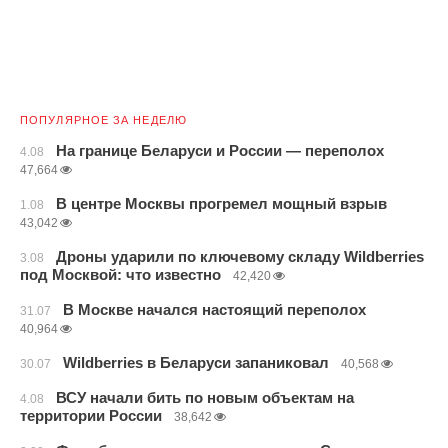
ПОПУЛЯРНОЕ ЗА НЕДЕЛЮ
На границе Беларуси и России — переполох
4.08
47,664
В центре Москвы прогремел мощный взрыв
1.08
43,042
Дроны ударили по ключевому складу Wildberries
3.08
под Москвой: что известно
42,420
В Москве начался настоящий переполох
31.07
40,964
Wildberries в Беларуси запаниковал
30.07
40,568
ВСУ начали бить по новым объектам на
4.08
территории России
38,642