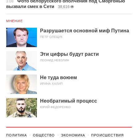
Фото белорусского ополчения под Сморгонью
3.08
вызвали смех в Сети
38,616
МНЕНИЕ
Разрушается основной миф Путина
ПЕТР ОЛЕЩУК
Эти цифры будут расти
ЛЕОНИД НЕВЗЛИН
Не туда воюем
ИРИНА ХАЛИП
Необратимый процесс
ЮРИЙ ФЕДОРЕНКО
ПОЛИТИКА
ОБЩЕСТВО
ЭКОНОМИКА
ПРОИСШЕСТВИЯ