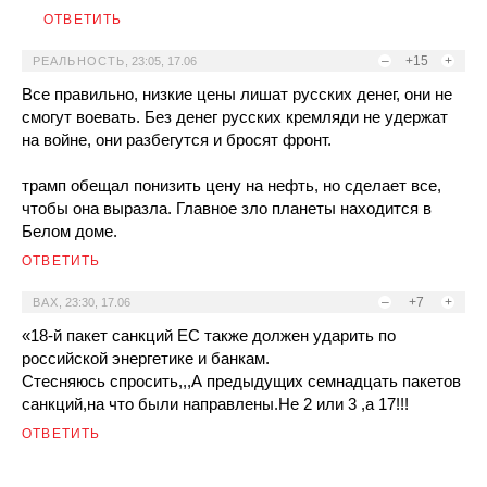
ОТВЕТИТЬ
–
+15
+
РЕАЛЬНОСТЬ
,
23:05, 17.06
Все правильно, низкие цены лишат русских денег, они не
смогут воевать. Без денег русских кремляди не удержат
на войне, они разбегутся и бросят фронт.
трамп обещал понизить цену на нефть, но сделает все,
чтобы она выразла. Главное зло планеты находится в
Белом доме.
ОТВЕТИТЬ
–
+7
+
BAX
,
23:30, 17.06
«18-й пакет санкций ЕС также должен ударить по
российской энергетике и банкам.
Стесняюсь спросить,,,А предыдущих семнадцать пакетов
санкций,на что были направлены.Не 2 или 3 ,а 17!!!
ОТВЕТИТЬ