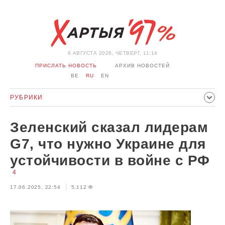
6 АВГУСТА 2026, ЧЕТВЕРГ, 11:14
ПРИСЛАТЬ НОВОСТЬ
АРХИВ НОВОСТЕЙ
BE
RU
EN
РУБРИКИ
ПОЛИТИКА
ОБЩЕСТВО
ЭКОНОМИКА
Зеленский сказал лидерам
ПРОИСШЕСТВИЯ
СПОРТ
КУЛЬТУРА
ИСТОРИЯ
G7, что нужно Украине для
МНЕНИЕ
ИНТЕРВЬЮ
ТЕХНОЛОГИИ
ЗДОРОВЬЕ
устойчивости в войне с РФ
АВТО
ОТДЫХ
ОБХОД БЛОКИРОВКИ И СОЛИДАРНОСТЬ
4
КОРОНАВИРУС
БЕЛАРУСЬ В НАТО
17.06.2025, 22:54
5,112