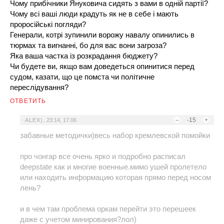
Чому прибічники Януковича сидять з вами в одній партії?
Чому всі ваші люди крадуть як не в себе і мають
проросійські погляди?
Генерали, котрі зупинили ворожу навалу опинились в
тюрмах та вигнанні, бо для вас вони загроза?
Яка ваша частка із розкрадання бюджету?
Чи будете ви, якщо вам доведеться опинитися перед
судом, казати, що це помста чи політичне
переслідування?
ОТВЕТИТЬ
–
-15
+
ALEX)
,
23:14, 17.06
забавные методички)весь набор кремлевской помойки
про чонгар все очень ярко и подробно расписал
deepstate как и многие военные.мимо ушей пролетело
или находить информацию которая прямо перед носом
лень?
и в чем там проблема оркам перейти это перешеек
даже с учетом минирования?лол)