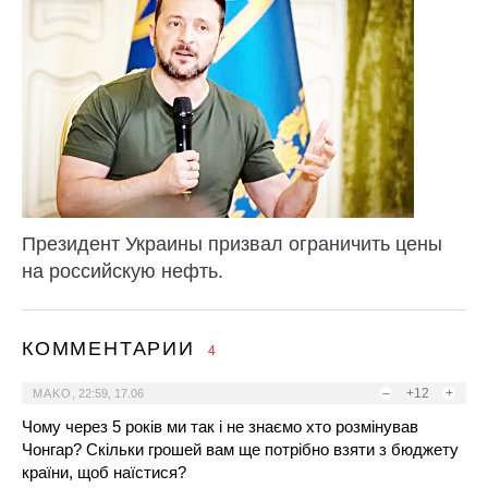
Президент Украины призвал ограничить цены
на российскую нефть.
КОММЕНТАРИИ
4
–
+12
+
MAKO
,
22:59, 17.06
Чому через 5 років ми так і не знаємо хто розмінував
Чонгар? Скільки грошей вам ще потрібно взяти з бюджету
країни, щоб наїстися?