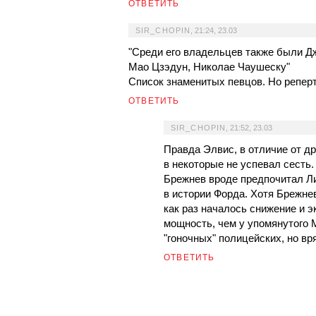
ОТВЕТИТЬ
SIR_CHOPIN
,
21:24, 23.03
"Среди его владельцев также были Д
Мао Цзэдун, Николае Чаушеску"
Список знаменитых певцов. Но реперт
ОТВЕТИТЬ
SIR_CHOPIN
,
21:52, 23.03
Правда Элвис, в отличие от д
в некоторые не успевал сесть.
Брежнев вроде предпочитал Л
в истории Форда. Хотя Брежнев
как раз началось снижение и 
мощность, чем у упомянутого 
"гоночных" полицейских, но вр
ОТВЕТИТЬ