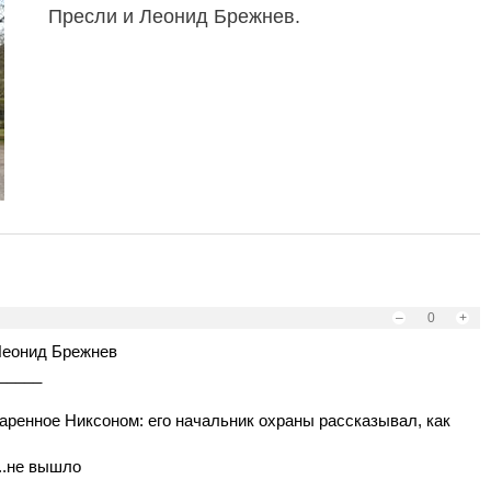
Пресли и Леонид Брежнев.
–
0
+
 Леонид Брежнев
_____
даренное Никсоном: его начальник охраны рассказывал, как
...не вышло