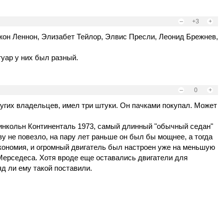
–
+3
+
жон Леннон, Элизабет Тейлор, Элвис Пресли, Леонид Брежнев,
уар у них был разный.
–
0
+
ругих владельцев, имел три штуки. Он пачками покупал. Может
инкольн Континенталь 1973, самый длинный "обычный седан"
у не повезло, на пару лет раньше он был бы мощнее, а тогда
экономия, и огромный двигатель был настроен уже на меньшую
Мерседеса. Хотя вроде еще оставались двигатели для
яд ли ему такой поставили.