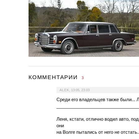
КОММЕНТАРИИ
3
ALEK
,
13:05, 23.03
Среди его владельцев также были...
_________________________________
Леня, кстати, отлично водил авто, по
они
на Волге пытались от него не отстать