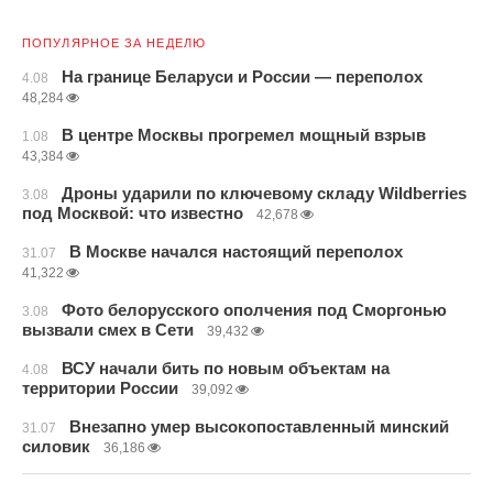
ПОПУЛЯРНОЕ ЗА НЕДЕЛЮ
На границе Беларуси и России — переполох
4.08
48,284
В центре Москвы прогремел мощный взрыв
1.08
43,384
Дроны ударили по ключевому складу Wildberries
3.08
под Москвой: что известно
42,678
В Москве начался настоящий переполох
31.07
41,322
Фото белорусского ополчения под Сморгонью
3.08
вызвали смех в Сети
39,432
ВСУ начали бить по новым объектам на
4.08
территории России
39,092
Внезапно умер высокопоставленный минский
31.07
силовик
36,186