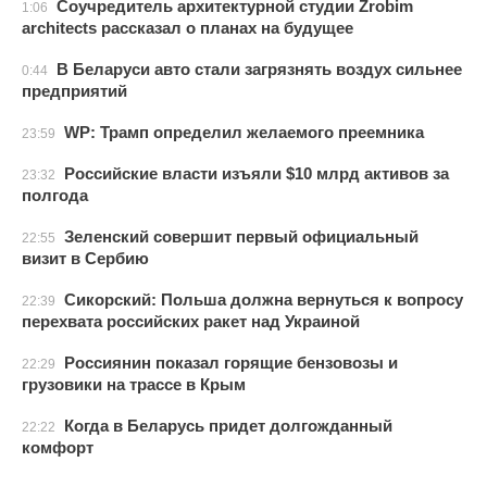
Соучредитель архитектурной студии Zrobim
1:06
architects рассказал о планах на будущее
В Беларуси авто стали загрязнять воздух сильнее
0:44
предприятий
WP: Трамп определил желаемого преемника
23:59
Российские власти изъяли $10 млрд активов за
23:32
полгода
Зеленский совершит первый официальный
22:55
визит в Сербию
Сикорский: Польша должна вернуться к вопросу
22:39
перехвата российских ракет над Украиной
Россиянин показал горящие бензовозы и
22:29
грузовики на трассе в Крым
Когда в Беларусь придет долгожданный
22:22
комфорт