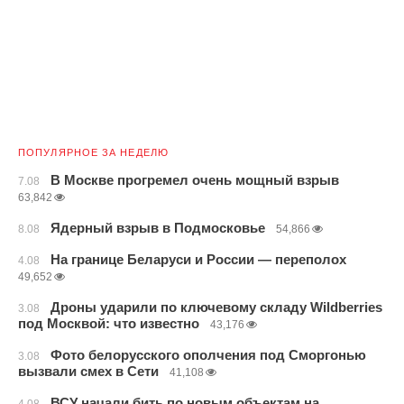
ПОПУЛЯРНОЕ ЗА НЕДЕЛЮ
В Москве прогремел очень мощный взрыв
7.08
63,842
Ядерный взрыв в Подмосковье
8.08
54,866
На границе Беларуси и России — переполох
4.08
49,652
Дроны ударили по ключевому складу Wildberries
3.08
под Москвой: что известно
43,176
Фото белорусского ополчения под Сморгонью
3.08
вызвали смех в Сети
41,108
ВСУ начали бить по новым объектам на