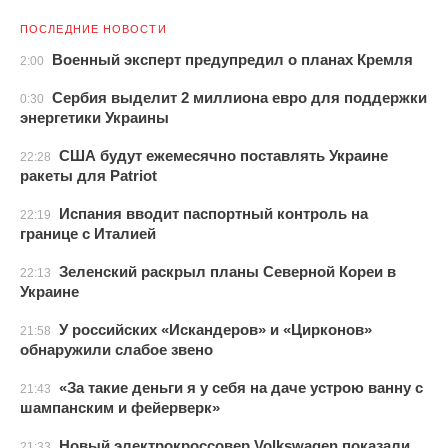
ПОСЛЕДНИЕ НОВОСТИ
Военный эксперт предупредил о планах Кремля
2:00
Сербия выделит 2 миллиона евро для поддержки
0:30
энергетики Украины
США будут ежемесячно поставлять Украине
22:28
ракеты для Patriot
Испания вводит паспортный контроль на
22:19
границе с Италией
Зеленский раскрыл планы Северной Кореи в
22:13
Украине
У российских «Искандеров» и «Цирконов»
21:58
обнаружили слабое звено
«За такие деньги я у себя на даче устрою ванну с
21:43
шампанским и фейерверк»
Новый электрокроссовер Volkswagen показали
21:33