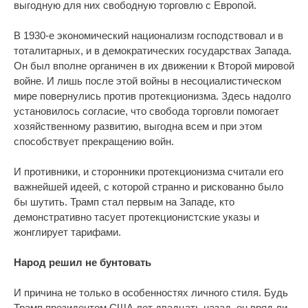
выгодную для них свободную торговлю с Европой.
В 1930-е экономический национализм господствовал и в
тоталитарных, и в демократических государствах Запада.
Он был вполне органичен в их движении к Второй мировой
войне. И лишь после этой войны в несоциалистическом
мире повернулись против протекционизма. Здесь надолго
установилось согласие, что свобода торговли помогает
хозяйственному развитию, выгодна всем и при этом
способствует прекращению войн.
И противники, и сторонники протекционизма считали его
важнейшей идеей, с которой странно и рискованно было
бы шутить. Трамп стал первым на Западе, кто
демонстративно тасует протекционистские указы и
жонглирует тарифами.
Народ решил не бунтовать
И причина не только в особенностях личного стиля. Будь
Трамп президентом США лет двадцать назад, он вряд ли