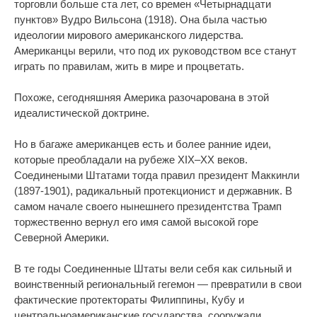
торговли больше ста лет, со времен «Четырнадцати
пунктов» Вудро Вильсона (1918). Она была частью
идеологии мирового американского лидерства.
Американцы верили, что под их руководством все станут
играть по правилам, жить в мире и процветать.
Похоже, сегодняшняя Америка разочарована в этой
идеалистической доктрине.
Но в багаже американцев есть и более ранние идеи,
которые преобладали на рубеже XIX–XX веков.
Соединеными Штатами тогда правил президент Маккинли
(1897-1901), радикальный протекционист и державник. В
самом начале своего нынешнего президентства Трамп
торжественно вернул его имя самой высокой горе
Северной Америки.
В те годы Соединенные Штаты вели себя как сильный и
воинственный региональный гегемон — превратили в свои
фактические протектораты Филиппины, Кубу и
центральноамериканские государства, сооружали