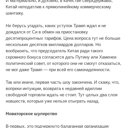
И материально, и духовно, в качестве сверхдержавы,
Китай неподатлив к прямолинейному коммерческому
шантажу.
Не берусь угадать, каких уступок Трамп ждал и не
дождался от Си в обмен на приостановку
десятипроцентных тарифов. Цена вопроса тут не больше
нескольких десятков миллиардов долларов. Но
вообразить, что председатель Китая ради такого
скромного бонуса согласится дать Путину или Хаменеи
политический совет, от которого они не смогут отказаться,
не мог даже Трамп — при всей его самонадеянности.
Так или иначе, первая часть шоу закончена. И скажу, что,
вопреки интуиции, возврата к недавней идиллии
свободной торговли ждать не стоит. Тут целых два слоя
новшеств, которые уже нельзя отыграть назад.
Новаторское шулерство
В-первых, это подчеркнуто балаганная организация