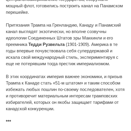
мощный флот, готовились построить канал на Панамском
перешейке.
Притязания Трампа на Гренландию, Канаду и Панамский
канал выглядят экзотически, но вполне созвучны
идеологии Соединенных Штатов эры Маккинли и его
преемника
Тедди Рузвельта
(1901-1909). Америка в те
годы впервые почувствовала себя супердержавой и
искала свой международный стиль, экспериментируя с
еще не потерявшим тогда престиж империализмом.
В этих координатах империя важнее экономики, и призыв
Трампа к Канаде стать «51-м штатом» и таким способом
избежать любых пошлин по-своему последователен, хотя
и противоречит материальным интересам трамповских
избирателей, которых он якобы защищает тарифами от
канадской конкуренции.
***