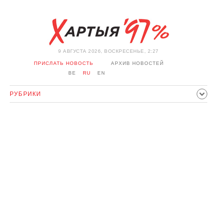
9 АВГУСТА 2026, ВОСКРЕСЕНЬЕ, 2:27
ПРИСЛАТЬ НОВОСТЬ
АРХИВ НОВОСТЕЙ
BE
RU
EN
РУБРИКИ
ПОЛИТИКА
ОБЩЕСТВО
ЭКОНОМИКА
ПРОИСШЕСТВИЯ
СПОРТ
КУЛЬТУРА
ИСТОРИЯ
МНЕНИЕ
ИНТЕРВЬЮ
ТЕХНОЛОГИИ
ЗДОРОВЬЕ
АВТО
ОТДЫХ
ОБХОД БЛОКИРОВКИ И СОЛИДАРНОСТЬ
КОРОНАВИРУС
БЕЛАРУСЬ В НАТО