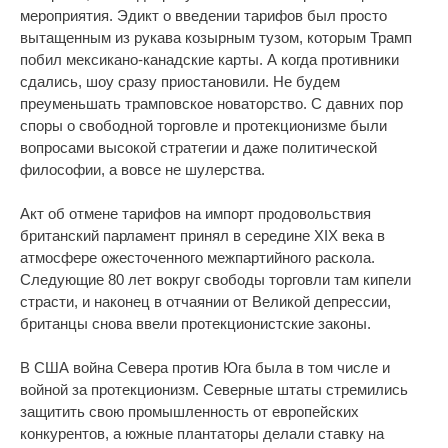
мероприятия. Эдикт о введении тарифов был просто
вытащенным из рукава козырным тузом, которым Трамп
побил мексикано-канадские карты. А когда противники
сдались, шоу сразу приостановили. Не будем
преуменьшать трамповское новаторство. С давних пор
споры о свободной торговле и протекционизме были
вопросами высокой стратегии и даже политической
философии, а вовсе не шулерства.
Акт об отмене тарифов на импорт продовольствия
британский парламент принял в середине XIX века в
атмосфере ожесточенного межпартийного раскола.
Следующие 80 лет вокруг свободы торговли там кипели
страсти, и наконец в отчаянии от Великой депрессии,
британцы снова ввели протекционистские законы.
В США война Севера против Юга была в том числе и
войной за протекционизм. Северные штаты стремились
защитить свою промышленность от европейских
конкурентов, а южные плантаторы делали ставку на