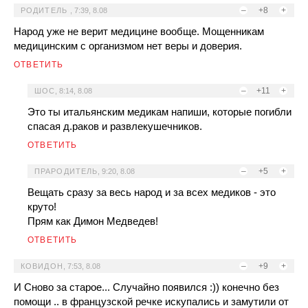
–
+8
+
РОДИТЕЛЬ
,
7:39, 8.08
Народ уже не верит медицине вообще. Мощенникам
медицинским с организмом нет веры и доверия.
ОТВЕТИТЬ
–
+11
+
ШОС
,
8:14, 8.08
Это ты итальянским медикам напиши, которые погибли
спасая д.раков и развлекушечников.
ОТВЕТИТЬ
–
+5
+
ПРАРОДИТЕЛЬ
,
9:20, 8.08
Вещать сразу за весь народ и за всех медиков - это
круто!
Прям как Димон Медведев!
ОТВЕТИТЬ
–
+9
+
КОВИДОН
,
7:53, 8.08
И Сново за старое... Случайно появился :)) конечно без
помощи .. в французской речке искупались и замутили от