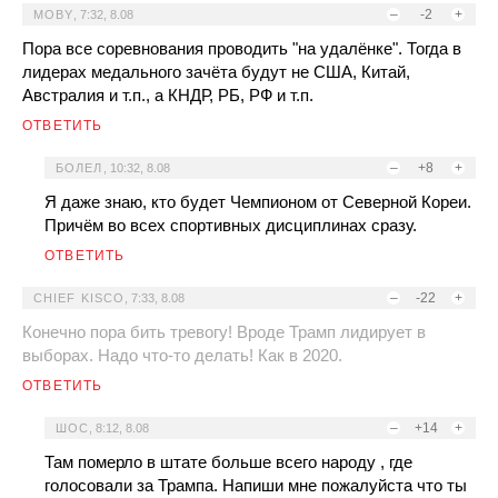
–
-2
+
MOBY
,
7:32, 8.08
Пора все соревнования проводить "на удалёнке". Тогда в
лидерах медального зачёта будут не США, Китай,
Австралия и т.п., а КНДР, РБ, РФ и т.п.
ОТВЕТИТЬ
–
+8
+
БОЛЕЛ
,
10:32, 8.08
Я даже знаю, кто будет Чемпионом от Северной Кореи.
Причём во всех спортивных дисциплинах сразу.
ОТВЕТИТЬ
–
-22
+
CHIEF KISCO
,
7:33, 8.08
Конечно пора бить тревогу! Вроде Трамп лидирует в
выборах. Надо что-то делать! Как в 2020.
ОТВЕТИТЬ
–
+14
+
ШОС
,
8:12, 8.08
Там померло в штате больше всего народу , где
голосовали за Трампа. Напиши мне пожалуйста что ты