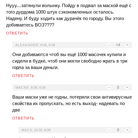
Нууу....затянули волынку. Пойду в подвал за маской ещё с
того дурдома 1000 штук сэкономленных осталось.
Надену. И буду ходить как дурачёк по городу. Вы этого
добиваетесь ВОЗ????
ОТВЕТИТЬ
–
+4
+
ALEXANDER
,
8:05, 8.08
Они добиваются чтоб вы ещё 1000 масочек купили и
сидели в будке, чтоб они могли свободно жрать в три
горла за ваши деньги.
ОТВЕТИТЬ
–
0
+
МАСКИ
,
8:08, 8.08
Ваши маски уже не годны, потеряли свои антивирусные
свойства их пропускать, но есть выход- надевать по
две
ОТВЕТИТЬ
–
0
+
МАСК
,
10:20, 8.08