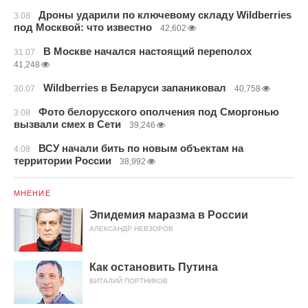
Дроны ударили по ключевому складу Wildberries
3.08
под Москвой: что известно
42,602
В Москве начался настоящий переполох
31.07
41,248
Wildberries в Беларуси запаниковал
30.07
40,758
Фото белорусского ополчения под Сморгонью
3.08
вызвали смех в Сети
39,246
ВСУ начали бить по новым объектам на
4.08
территории России
38,992
МНЕНИЕ
Эпидемия маразма в России
АЛЕКСАНДР НЕВЗОРОВ
Как остановить Путина
ВИТАЛИЙ ПОРТНИКОВ