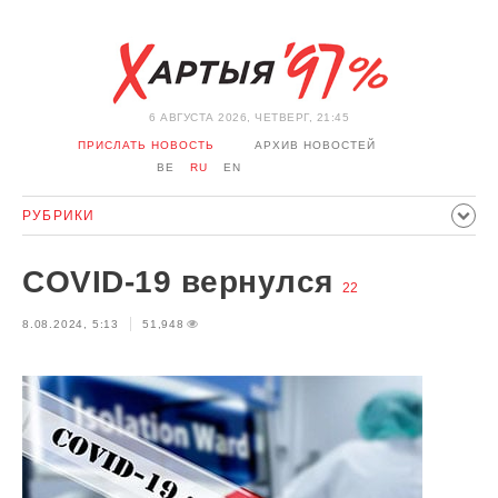
6 АВГУСТА 2026, ЧЕТВЕРГ, 21:45
ПРИСЛАТЬ НОВОСТЬ
АРХИВ НОВОСТЕЙ
BE
RU
EN
РУБРИКИ
ПОЛИТИКА
ОБЩЕСТВО
ЭКОНОМИКА
COVID-19 вернулся
ПРОИСШЕСТВИЯ
СПОРТ
КУЛЬТУРА
22
ИСТОРИЯ
8.08.2024, 5:13
51,948
МНЕНИЕ
ИНТЕРВЬЮ
ТЕХНОЛОГИИ
ЗДОРОВЬЕ
АВТО
ОТДЫХ
ОБХОД БЛОКИРОВКИ И СОЛИДАРНОСТЬ
КОРОНАВИРУС
БЕЛАРУСЬ В НАТО