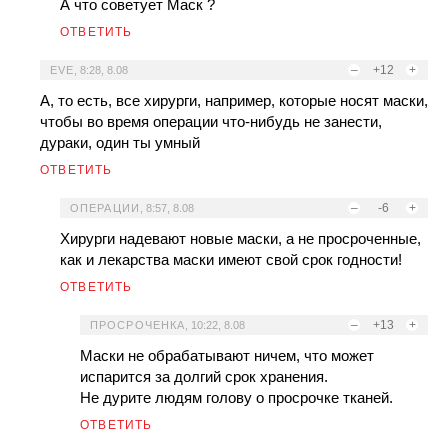
А что советует Маск ?
ОТВЕТИТЬ
–
+12
+
EVE
,
8:28, 8.08
А, то есть, все хирурги, например, которые носят маски,
чтобы во время операции что-нибудь не занести,
дураки, один ты умный
ОТВЕТИТЬ
–
-6
+
ОПЕРАЦИИ
,
8:57, 8.08
Хирурги надевают новые маски, а не просроченные,
как и лекарства маски имеют свой срок годности!
ОТВЕТИТЬ
–
+13
+
ПРОСРОЧЕНКА
,
10:22, 8.08
Маски не обрабатывают ничем, что может
испарится за долгий срок хранения.
Не дурите людям голову о просрочке тканей.
ОТВЕТИТЬ