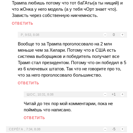
Трампа любишь потому что тот баГАты(а ты нищий) и
что жОнка у него модель (а у тебя чОрт знает что).
Зависть через собственную никчемность.
ОТВЕТИТЬ
–
0
+
Р
,
9:53, 8.08
Вообще то за Трампа проголосовало на 2 млн
меньше чем за Хилари. Потому что в США есть
система выборщиков и победитель получает все
Трамп стал президентом. Потому что он победил в 5
из 6 ключевых штатов. Так что не говорите про то,
что за него проголосовало большинство.
ОТВЕТИТЬ
–
+1
+
ШОС
,
10:31, 8.08
Читай до тех пор мой комментарии, пока не
поймёшь что написано.
ОТВЕТИТЬ
–
-5
+
СЕРЁГА
,
7:34, 8.08