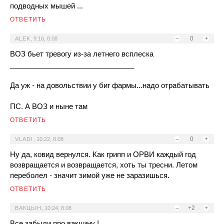
подводных мышей ...
ОТВЕТИТЬ
–
0
+
ALEK
,
9:16, 8.08
ВОЗ бьет тревогу из-за летнего всплеска
_______________________________
Да уж - на довольствии у биг фармы...надо отрабатывать
ПС. А ВОЗ и ныне там
ОТВЕТИТЬ
–
0
+
VLADI
,
10:22, 8.08
Ну да, ковид вернулся. Как грипп и ОРВИ каждый год
возвращается и возвращается, хоть ты тресни. Летом
переболел - значит зимой уже не заразишься.
ОТВЕТИТЬ
–
+2
+
ВАКЦЫН
,
10:24, 8.08
Все забыли про вакцину !