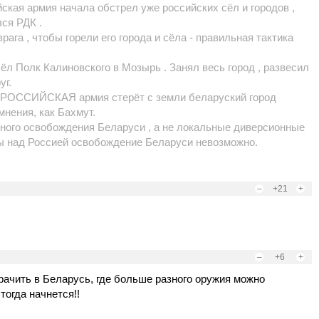
ийская армия начала обстрел уже российских сёл и городов ,
ся РДК .
рага , чтобы горели его города и сёла - правильная тактика
шёл Полк Калиновского в Мозырь . Занял весь город , развесил
уг.
 РОССИЙСКАЯ армия стерёт с земли беларуский город
нения, как Бахмут.
ного освобождения Беларуси , а не локальные диверсионные
ы над Россией освобождение Беларуси невозможно.
–
+21
+
–
+6
+
рачить в Беларусь, где больше разного оружия можно
тогда начнется!!