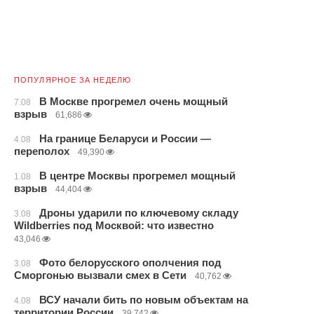
ПОПУЛЯРНОЕ ЗА НЕДЕЛЮ
В Москве прогремел очень мощный
7.08
взрыв
61,686
На границе Беларуси и России —
4.08
переполох
49,390
В центре Москвы прогремел мощный
1.08
взрыв
44,404
Дроны ударили по ключевому складу
3.08
Wildberries под Москвой: что известно
43,046
Фото белорусского ополчения под
3.08
Сморгонью вызвали смех в Сети
40,762
ВСУ начали бить по новым объектам на
4.08
территории России
39,742