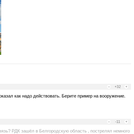
–
+32
+
оказал как надо действовать. Берите пример на вооружение.
–
-11
+
связь? РДК зашёл в Белгородскую область , пострелял немного