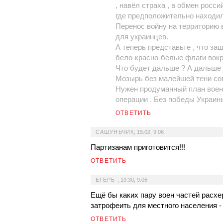
, навёл страха , в обмен росс
где предположительно находил
Перенос войну на территорию в
для украинцев.
А теперь представьте , что за
бело-красно-белые флаги вокр
Что будет дальше ? А дальше
Мозырь без малейшей тени сом
Нужен продуманный план воен
операции . Без победы Украин
ОТВЕТИТЬ
САШУНЬЧИК
,
15:02, 9.06
Партизанам приготовится!!!
ОТВЕТИТЬ
ЕГЕРЬ
,
19:30, 9.06
Ещё бы каких пару воен частей расхе
затрофеить для местного населения - 
ОТВЕТИТЬ