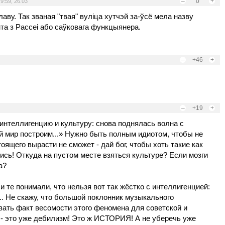
–
0
+
,
9:59, 26.03
аву. Так званая "твая" вуліцa хутчэй за-ўсё мела назву
нта з Рассеі або саўковага функцыянера.
–
+46
+
–
+19
+
у интеллигенцию и культуру: снова поднялась волна с
мир построим...» Нужно быть полным идиотом, чтобы не
тоящего вырасти не сможет - дай бог, чтобы хоть такие как
ись! Откуда на пустом месте взяться культуре? Если мозги
а?
 те понимали, что нельзя вот так жёстко с интеллигенцией:
... Не скажу, что большой поклонник музыкального
вать факт весомости этого феномена для советской и
 - это уже дебилизм! Это ж ИСТОРИЯ! А не уберечь уже