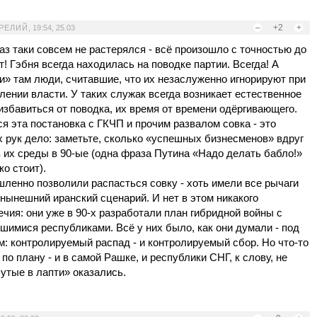
–
+2
+
ВРЕЛИЙ
,
19:54, 25.03
раз таки совсем не растерялся - всё произошло с точностью до
! Гэбня всегда находилась на поводке партии. Всегда! А
и» там люди, считавшие, что их незаслуженно игнорируют при
лении власти. У таких служак всегда возникает естественное
избавиться от поводка, их время от времени одёргивающего.
ся эта постановка с ГКЧП и прочим развалом совка - это
х рук дело: заметьте, сколько «успешных бизнесменов» вдруг
 их среды в 90-ые (одна фраза Путина «Надо делать бабло!»
ко стоит).
ленно позволили распасться совку - хоть имели все рычаги
 нынешний иранский сценарий. И нет в этом никакого
ечия: они уже в 90-х разработали план гибридной войны с
шимися республиками. Всё у них было, как они думали - под
м: контролируемый распад - и контролируемый сбор. Но что-то
по плану - и в самой Рашке, и республики СНГ, к слову, не
бутые в лапти» оказались.