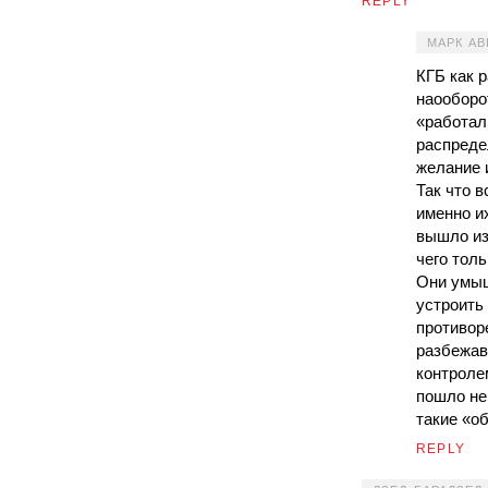
REPLY
МАРК А
КГБ как 
наооборот
«работал
распреде
желание 
Так что в
именно и
вышло из
чего толь
Они умыш
устроить
противор
разбежав
контроле
пошло не 
такие «о
REPLY