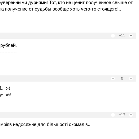
оуверенными дурнями! Тот, кто не ценит полученное свыше от
а получение от судьбы вообще хоть чего-то стоящего!..
–
+11
+
рублей.
-----------
–
0
+
. ;-)
учай!
–
+17
+
н мріяв недосяжне для більшості скомалів..