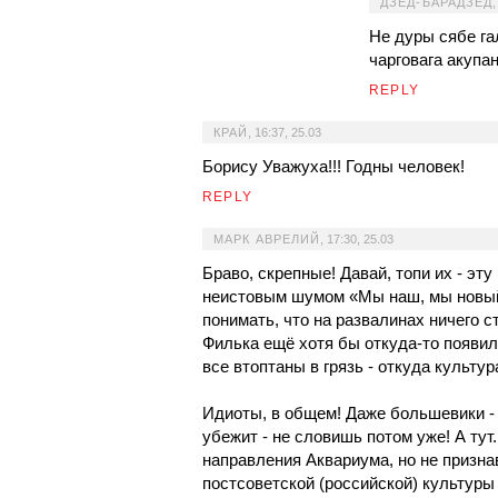
ДЗЕД-БАРАДЗЕД
Не дуры сябе гал
чарговага акупа
REPLY
КРАЙ
,
16:37, 25.03
Борису Уважуха!!! Годны человек!
REPLY
МАРК АВРЕЛИЙ
,
17:30, 25.03
Браво, скрепные! Давай, топи их - эт
неистовым шумом «Мы наш, мы новый 
понимать, что на развалинах ничего с
Филька ещё хотя бы откуда-то появил
все втоптаны в грязь - откуда культур
Идиоты, в общем! Даже большевики - и
убежит - не словишь потом уже! А тут
направления Аквариума, но не призна
постсоветской (российской) культуры