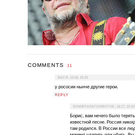
COMMENTS
11
ВАСЯ
,
15:59, 25.03
у рососии нынче другие герои.
REPLY
ОНИВПАЛЬТОИВОГНЕ
,
16:27, 25.03
Борис, вам нечего было терять
известной песне. Россия никог
там родился. В России все люд
момент ударить или убить. Вы