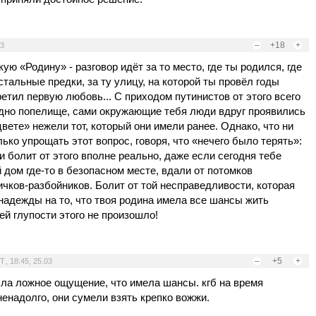
–
+18
+
03
ую «Родину» - разговор идёт за то место, где ты родился, где
стальные предки, за ту улицу, на которой ты провёл годы
третил первую любовь... С приходом путинистов от этого всего
 одно попелище, сами окружающие тебя люди вдруг проявились
вете» нежели тот, который они имели ранее. Однако, что ни
лько упрощать этот вопрос, говоря, что «нечего было терять»:
 и болит от этого вполне реально, даже если сегодня тебе
 дом где-то в безопасном месте, вдали от потомков
чков-разбойников. Болит от той несправедливости, которая
надежды на то, что твоя родина имела все шансы жить
ей глупости этого не произошло!
–
+5
+
T
,
18:45, 25.03
ыла ложное ощущение, что имела шансы. кгб на время
ненадолго, они сумели взять крепко вожжи.