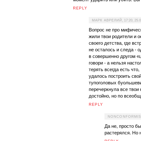
REPLY
МАРК АВРЕЛИЙ
,
17:20, 25.
Вопрос не про мифическ
жили твои родители и о
своего детства, где вс
не осталось и следа -
в совершенно другом «ц
говори - а нельзя насто
терять всегда есть что,
удалось построить свой
тупоголовых буольшеви
перечеркнула все твои 
достойно, но по всеобщ
REPLY
NONCONFORMIS
Да не, просто б
растерялся. Но 