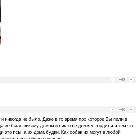
–
+48
+
–
+46
+
 и никогда не было. Даже в то время про которое Вы пели в
да не было никому домом и никто не должен гордиться тем что
и это псы, а их дома будки. Как собак их могут в любой
 приняли достойное решение.