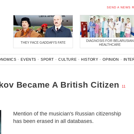
SEND A NEWS 
DIAGNOSIS FOR BELARUSIAN
THEY FACE GADDAFI'S FATE
HEALTHCARE
ONOMICS
EVENTS
SPORT
CULTURE
HISTORY
OPINION
INTE
ONAVIRUS
BELARUS IN NATO
ov Became A British Citizen
11
Mention of the musician's Russian citizenship
has been erased in all databases.