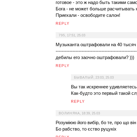
готовое - это ж надо быть такими сам
Бога - не может больше расчитывать н
Приехали - освободите салон!
REPLY
795
,
17:51, 25.03
Музыканта оштрафовали на 40 тысяч 
-----------------------------------------------------
дебилы его заочно оштрафовали? )))
REPLY
БЫВАЛЫЙ
,
23:03, 25.03
Вы так искреннее удивляетесь!..
Как-будто это первый такой сл
REPLY
ВОЛИНЯКА
,
18:39, 25.03
Розуміюю його вибір, бо те, про що ві
Бо рабство, то єство руцукіх