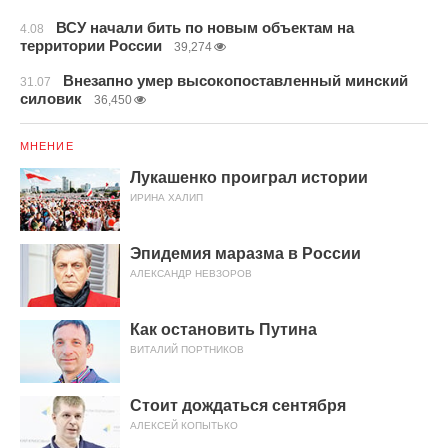
ВСУ начали бить по новым объектам на
4.08
территории России
39,274
Внезапно умер высокопоставленный минский
31.07
силовик
36,450
МНЕНИЕ
Лукашенко проиграл истории
ИРИНА ХАЛИП
Эпидемия маразма в России
АЛЕКСАНДР НЕВЗОРОВ
Как остановить Путина
ВИТАЛИЙ ПОРТНИКОВ
Стоит дождаться сентября
АЛЕКСЕЙ КОПЫТЬКО