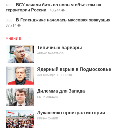
ВСУ начали бить по новым объектам на
4.08
территории России
40,244
В Геленджике началась массовая эвакуация
8.08
37,714
МНЕНИЕ
Типичные варвары
АББАС ГАЛЛЯМОВ
Ядерный взрыв в Подмосковье
АЛЕКСАНДР НЕВЗОРОВ
Дилемма для Запада
ПЕТР ОЛЕЩУК
Лукашенко проиграл истории
ИРИНА ХАЛИП