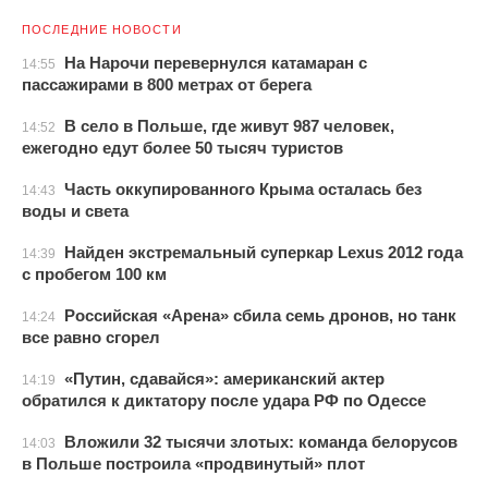
ПОСЛЕДНИЕ НОВОСТИ
На Нарочи перевернулся катамаран с
14:55
пассажирами в 800 метрах от берега
В село в Польше, где живут 987 человек,
14:52
ежегодно едут более 50 тысяч туристов
Часть оккупированного Крыма осталась без
14:43
воды и света
Найден экстремальный суперкар Lexus 2012 года
14:39
с пробегом 100 км
Российская «Арена» сбила семь дронов, но танк
14:24
все равно сгорел
«Путин, сдавайся»: американский актер
14:19
обратился к диктатору после удара РФ по Одессе
Вложили 32 тысячи злотых: команда белорусов
14:03
в Польше построила «продвинутый» плот