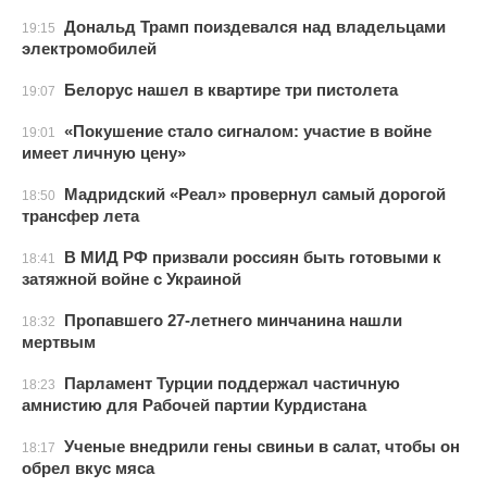
Дональд Трамп поиздевался над владельцами
19:15
электромобилей
Белорус нашел в квартире три пистолета
19:07
«Покушение стало сигналом: участие в войне
19:01
имеет личную цену»
Мадридский «Реал» провернул самый дорогой
18:50
трансфер лета
В МИД РФ призвали россиян быть готовыми к
18:41
затяжной войне с Украиной
Пропавшего 27-летнего минчанина нашли
18:32
мертвым
Парламент Турции поддержал частичную
18:23
амнистию для Рабочей партии Курдистана
Ученые внедрили гены свиньи в салат, чтобы он
18:17
обрел вкус мяса