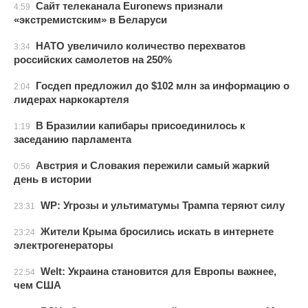
Сайт телеканала Euronews признали
4:59
«экстремистским» в Беларуси
НАТО увеличило количество перехватов
3:34
российских самолетов на 250%
Госдеп предложил до $102 млн за информацию о
2:04
лидерах наркокартеля
В Бразилии капибары присоединилось к
1:19
заседанию парламента
Австрия и Словакия пережили самый жаркий
0:56
день в истории
WP: Угрозы и ультиматумы Трампа теряют силу
23:31
Жители Крыма бросились искать в интернете
23:24
электрогенераторы
Welt: Украина становится для Европы важнее,
22:54
чем США