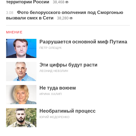
территории России
38,468
Фото белорусского ополчения под Сморгонью
3.08
вызвали смех в Сети
38,280
МНЕНИЕ
Разрушается основной миф Путина
ПЕТР ОЛЕЩУК
Эти цифры будут расти
ЛЕОНИД НЕВЗЛИН
Не туда воюем
ИРИНА ХАЛИП
Необратимый процесс
ЮРИЙ ФЕДОРЕНКО