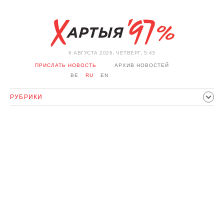
6 АВГУСТА 2026, ЧЕТВЕРГ, 5:43
ПРИСЛАТЬ НОВОСТЬ
АРХИВ НОВОСТЕЙ
BE
RU
EN
РУБРИКИ
ПОЛИТИКА
ОБЩЕСТВО
ЭКОНОМИКА
ПРОИСШЕСТВИЯ
СПОРТ
КУЛЬТУРА
ИСТОРИЯ
МНЕНИЕ
ИНТЕРВЬЮ
ТЕХНОЛОГИИ
ЗДОРОВЬЕ
АВТО
ОТДЫХ
ОБХОД БЛОКИРОВКИ И СОЛИДАРНОСТЬ
КОРОНАВИРУС
БЕЛАРУСЬ В НАТО