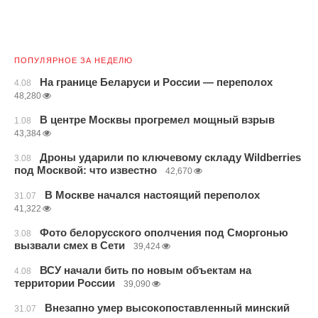
ПОПУЛЯРНОЕ ЗА НЕДЕЛЮ
На границе Беларуси и России — переполох
4.08
48,280
В центре Москвы прогремел мощный взрыв
1.08
43,384
Дроны ударили по ключевому складу Wildberries
3.08
под Москвой: что известно
42,670
В Москве начался настоящий переполох
31.07
41,322
Фото белорусского ополчения под Сморгонью
3.08
вызвали смех в Сети
39,424
ВСУ начали бить по новым объектам на
4.08
территории России
39,090
Внезапно умер высокопоставленный минский
31.07