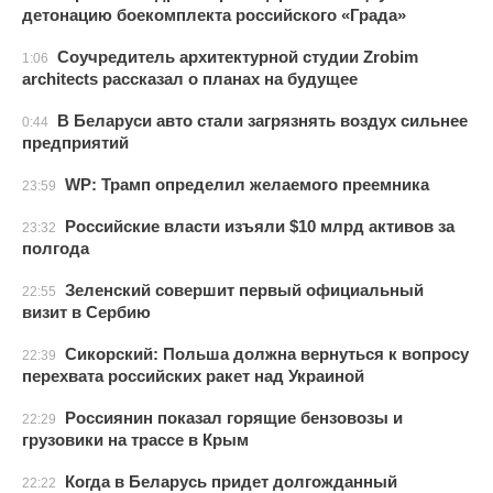
детонацию боекомплекта российского «Града»
Соучредитель архитектурной студии Zrobim
1:06
architects рассказал о планах на будущее
В Беларуси авто стали загрязнять воздух сильнее
0:44
предприятий
WP: Трамп определил желаемого преемника
23:59
Российские власти изъяли $10 млрд активов за
23:32
полгода
Зеленский совершит первый официальный
22:55
визит в Сербию
Сикорский: Польша должна вернуться к вопросу
22:39
перехвата российских ракет над Украиной
Россиянин показал горящие бензовозы и
22:29
грузовики на трассе в Крым
Когда в Беларусь придет долгожданный
22:22