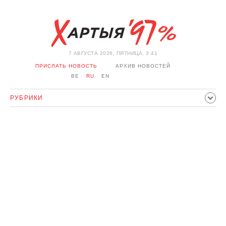
7 АВГУСТА 2026, ПЯТНИЦА, 3:41
ПРИСЛАТЬ НОВОСТЬ
АРХИВ НОВОСТЕЙ
BE
RU
EN
РУБРИКИ
ПОЛИТИКА
ОБЩЕСТВО
ЭКОНОМИКА
ПРОИСШЕСТВИЯ
СПОРТ
КУЛЬТУРА
ИСТОРИЯ
МНЕНИЕ
ИНТЕРВЬЮ
ТЕХНОЛОГИИ
ЗДОРОВЬЕ
АВТО
ОТДЫХ
ОБХОД БЛОКИРОВКИ И СОЛИДАРНОСТЬ
КОРОНАВИРУС
БЕЛАРУСЬ В НАТО