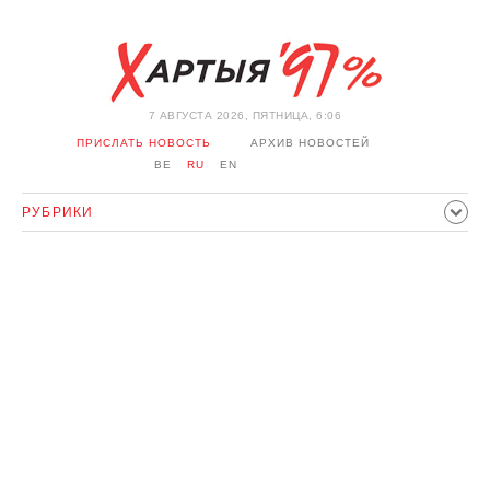
7 АВГУСТА 2026, ПЯТНИЦА, 6:06
ПРИСЛАТЬ НОВОСТЬ
АРХИВ НОВОСТЕЙ
BE
RU
EN
РУБРИКИ
ПОЛИТИКА
ОБЩЕСТВО
ЭКОНОМИКА
ПРОИСШЕСТВИЯ
СПОРТ
КУЛЬТУРА
ИСТОРИЯ
МНЕНИЕ
ИНТЕРВЬЮ
ТЕХНОЛОГИИ
ЗДОРОВЬЕ
АВТО
ОТДЫХ
ОБХОД БЛОКИРОВКИ И СОЛИДАРНОСТЬ
КОРОНАВИРУС
БЕЛАРУСЬ В НАТО