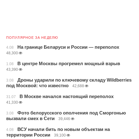
ПОПУЛЯРНОЕ ЗА НЕДЕЛЮ
На границе Беларуси и России — переполох
4.08
48,300
В центре Москвы прогремел мощный взрыв
1.08
43,390
Дроны ударили по ключевому складу Wildberries
3.08
под Москвой: что известно
42,688
В Москве начался настоящий переполох
31.07
41,330
Фото белорусского ополчения под Сморгонью
3.08
вызвали смех в Сети
39,446
ВСУ начали бить по новым объектам на
4.08
территории России
39,100