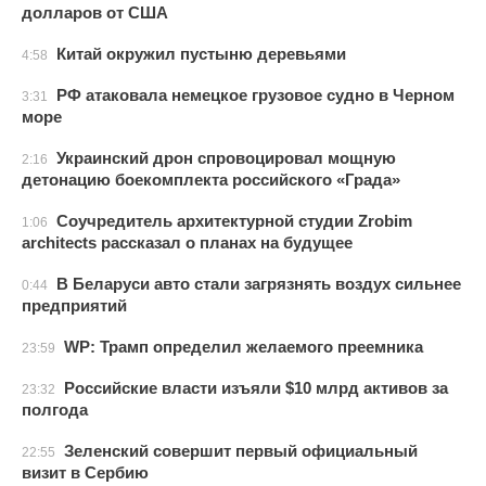
долларов от США
Китай окружил пустыню деревьями
4:58
РФ атаковала немецкое грузовое судно в Черном
3:31
море
Украинский дрон спровоцировал мощную
2:16
детонацию боекомплекта российского «Града»
Соучредитель архитектурной студии Zrobim
1:06
architects рассказал о планах на будущее
В Беларуси авто стали загрязнять воздух сильнее
0:44
предприятий
WP: Трамп определил желаемого преемника
23:59
Российские власти изъяли $10 млрд активов за
23:32
полгода
Зеленский совершит первый официальный
22:55
визит в Сербию