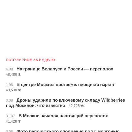
ПОПУЛЯРНОЕ ЗА НЕДЕЛЮ
На границе Беларуси и России — переполох
4.08
48,486
В центре Москвы прогремел мощный взрыв
1.08
43,530
Дроны ударили по ключевому складу Wildberries
3.08
под Москвой: что известно
42,728
В Москве начался настоящий переполох
31.07
41,428
Фото белорусского ополчения под Сморгонью
3.08