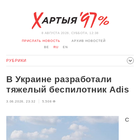
8 АВГУСТА 2026, СУББОТА, 12:38
ПРИСЛАТЬ НОВОСТЬ
АРХИВ НОВОСТЕЙ
BE
RU
EN
РУБРИКИ
ПОЛИТИКА
ОБЩЕСТВО
ЭКОНОМИКА
В Украине разработали
ПРОИСШЕСТВИЯ
СПОРТ
КУЛЬТУРА
ИСТОРИЯ
тяжелый беспилотник Adis
МНЕНИЕ
ИНТЕРВЬЮ
ТЕХНОЛОГИИ
ЗДОРОВЬЕ
3.06.2026, 23:32
5,508
АВТО
ОТДЫХ
ОБХОД БЛОКИРОВКИ И СОЛИДАРНОСТЬ
КОРОНАВИРУС
БЕЛАРУСЬ В НАТО
С