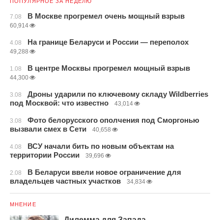
ПОПУЛЯРНОЕ ЗА НЕДЕЛЮ
В Москве прогремел очень мощный взрыв
7.08
60,914
На границе Беларуси и России — переполох
4.08
49,288
В центре Москвы прогремел мощный взрыв
1.08
44,300
Дроны ударили по ключевому складу Wildberries
3.08
под Москвой: что известно
43,014
Фото белорусского ополчения под Сморгонью
3.08
вызвали смех в Сети
40,658
ВСУ начали бить по новым объектам на
4.08
территории России
39,696
В Беларуси ввели новое ограничение для
2.08
владельцев частных участков
34,834
МНЕНИЕ
Дилемма для Запада