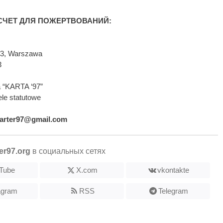
ЧЕТ ДЛЯ ПОЖЕРТВОВАНИЙ:
593, Warszawa
3
 “KARTA ‘97”
le statutowe
arter97@gmail.com
er97.org
в социальных сетях
Tube
X.com
vkontakte
agram
RSS
Telegram