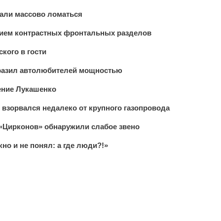
али массово ломаться
нием контрастных фронтальных разделов
кого в гости
разил автолюбителей мощностью
ение Лукашенко
 взорвался недалеко от крупного газопровода
 «Цирконов» обнаружили слабое звено
но и не понял: а где люди?!»