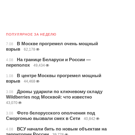
ПОПУЛЯРНОЕ ЗА НЕДЕЛЮ
В Москве прогремел очень мощный
7.08
взрыв
62,178
На границе Беларуси и России —
4.08
переполох
49,434
В центре Москвы прогремел мощный
1.08
взрыв
44,468
Дроны ударили по ключевому складу
3.08
Wildberries под Москвой: что известно
43,070
Фото белорусского ополчения под
3.08
Сморгонью вызвали смех в Сети
40,842
ВСУ начали бить по новым объектам на
4.08
территории России
39,776