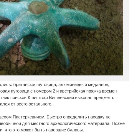
ались: британская пуговица, алюминиевый медальон,
овая пуговица с номером 2 и австрийская пряжка времен
стник поисков Кшиштоф Вишневский выкопал предмет с
ался от всего остального.
цехом Пастеркевичем. Быстро определить находку не
необычной для местного археологического материала. Позже
, что это может быть навершие булавы.