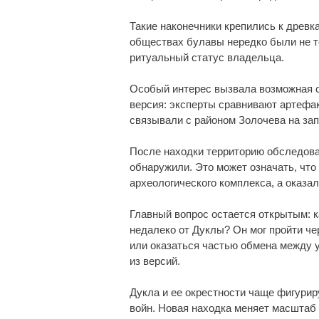
Такие наконечники крепились к древк
обществах булавы нередко были не то
ритуальный статус владельца.
Особый интерес вызвала возможная с
версия: эксперты сравнивают артефак
связывали с районом Золочева на зап
После находки территорию обследова
обнаружили. Это может означать, что
археологического комплекса, а оказа
Главный вопрос остается открытым: к
недалеко от Дуклы? Он мог пройти че
или оказаться частью обмена между 
из версий.
Дукла и ее окрестности чаще фигурир
войн. Новая находка меняет масштаб 