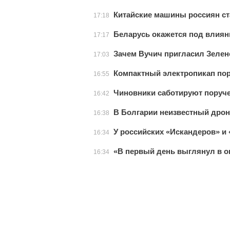
Китайские машины россиян ст
17:18
Беларусь окажется под влия
17:17
Зачем Вучич пригласил Зеленс
17:03
Компактный электропикап по
16:55
Чиновники саботируют поруч
16:42
В Болгарии неизвестный дрон
16:38
У российских «Искандеров» и
16:34
«В первый день выглянул в ок
16:34