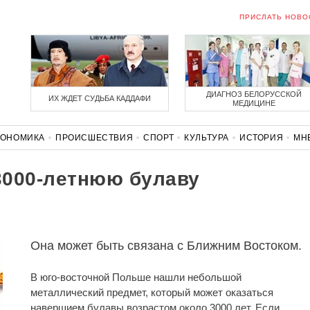
ПРИСЛАТЬ НОВО
ДИАГНОЗ БЕЛОРУССКОЙ
ИХ ЖДЕТ СУДЬБА КАДДАФИ
МЕДИЦИНЕ
КОНОМИКА
ПРОИСШЕСТВИЯ
СПОРТ
КУЛЬТУРА
ИСТОРИЯ
МН
СОЛИДАРНОСТЬ
КОРОНАВИРУС
БЕЛАРУСЬ В НАТО
3000-летнюю булаву
Она может быть связана с Ближним Востоком.
В юго-восточной Польше нашли небольшой
металлический предмет, который может оказаться
навершием булавы возрастом около 3000 лет. Если