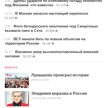
Дроны ударили по ключевому складу Wildberries
3.08
под Москвой: что известно
42,724
В Москве начался настоящий переполох
31.07
41,418
Фото белорусского ополчения под Сморгонью
3.08
вызвали смех в Сети
39,688
ВСУ начали бить по новым объектам на
4.08
территории России
39,190
Внезапно умер высокопоставленный минский
31.07
силовик
36,322
МНЕНИЕ
Лукашенко проиграл истории
ИРИНА ХАЛИП
Эпидемия маразма в России
АЛЕКСАНДР НЕВЗОРОВ