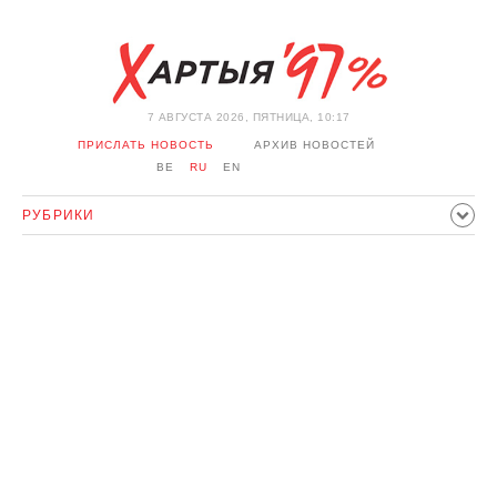
7 АВГУСТА 2026, ПЯТНИЦА, 10:17
ПРИСЛАТЬ НОВОСТЬ
АРХИВ НОВОСТЕЙ
BE
RU
EN
РУБРИКИ
ПОЛИТИКА
ОБЩЕСТВО
ЭКОНОМИКА
ПРОИСШЕСТВИЯ
СПОРТ
КУЛЬТУРА
ИСТОРИЯ
МНЕНИЕ
ИНТЕРВЬЮ
ТЕХНОЛОГИИ
ЗДОРОВЬЕ
АВТО
ОТДЫХ
ОБХОД БЛОКИРОВКИ И СОЛИДАРНОСТЬ
КОРОНАВИРУС
БЕЛАРУСЬ В НАТО