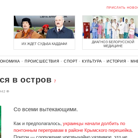
ПРИСЛАТЬ НОВО
ДИАГНОЗ БЕЛОРУССКОЙ
ИХ ЖДЕТ СУДЬБА КАДДАФИ
МЕДИЦИНЕ
КОНОМИКА
ПРОИСШЕСТВИЯ
СПОРТ
КУЛЬТУРА
ИСТОРИЯ
МН
СОЛИДАРНОСТЬ
КОРОНАВИРУС
БЕЛАРУСЬ В НАТО
ся в остров
7
942
Со всеми вытекающими.
Как и предполагалось,
украинцы начали долбить по
понтонным переправам в районе Крымского перешейка
.
Понтон — сооружение чрезвычайно уязвимое, это не