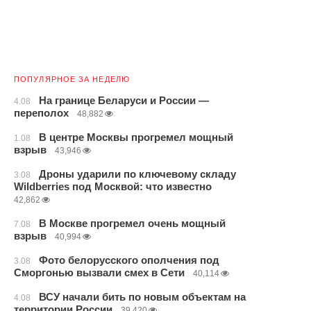
ПОПУЛЯРНОЕ ЗА НЕДЕЛЮ
На границе Беларуси и России —
4.08
переполох
48,882
В центре Москвы прогремел мощный
1.08
взрыв
43,946
Дроны ударили по ключевому складу
3.08
Wildberries под Москвой: что известно
42,862
В Москве прогремел очень мощный
7.08
взрыв
40,994
Фото белорусского ополчения под
3.08
Сморгонью вызвали смех в Сети
40,114
ВСУ начали бить по новым объектам на
4.08
территории России
39,420