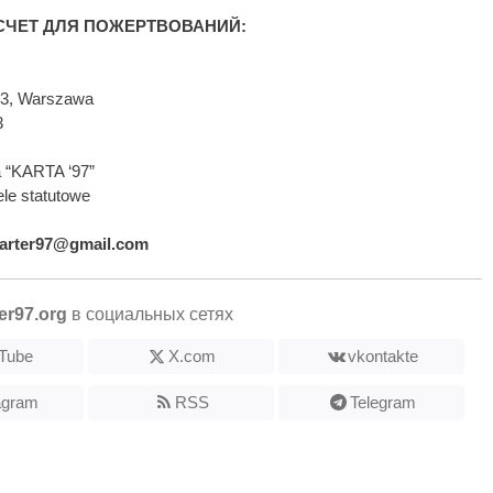
ЧЕТ ДЛЯ ПОЖЕРТВОВАНИЙ:
593, Warszawa
3
 “KARTA ‘97”
le statutowe
arter97@gmail.com
er97.org
в социальных сетях
Tube
X.com
vkontakte
agram
RSS
Telegram