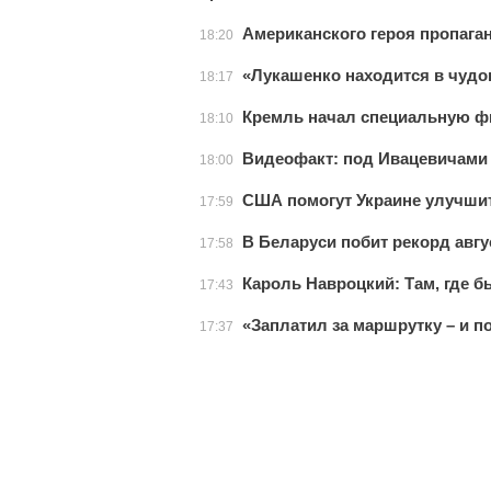
Американского героя пропага
18:20
«Лукашенко находится в чуд
18:17
Кремль начал специальную 
18:10
Видеофакт: под Ивацевичами 
18:00
США помогут Украине улучшит
17:59
В Беларуси побит рекорд авг
17:58
Кароль Навроцкий: Там, где б
17:43
«Заплатил за маршрутку – и п
17:37