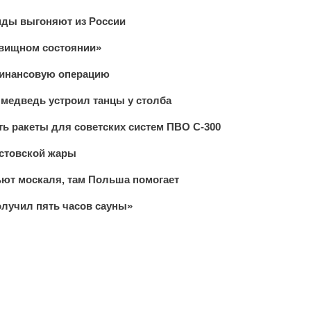
нды выгоняют из России
овищном состоянии»
финансовую операцию
медведь устроил танцы у столба
ь ракеты для советских систем ПВО С-300
устовской жары
ьют москаля, там Польша помогает
олучил пять часов сауны»