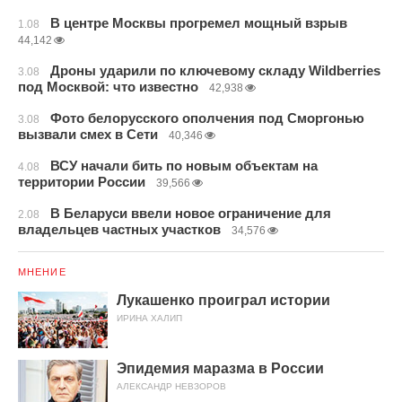
В центре Москвы прогремел мощный взрыв
1.08
44,142
Дроны ударили по ключевому складу Wildberries
3.08
под Москвой: что известно
42,938
Фото белорусского ополчения под Сморгонью
3.08
вызвали смех в Сети
40,346
ВСУ начали бить по новым объектам на
4.08
территории России
39,566
В Беларуси ввели новое ограничение для
2.08
владельцев частных участков
34,576
МНЕНИЕ
Лукашенко проиграл истории
ИРИНА ХАЛИП
Эпидемия маразма в России
АЛЕКСАНДР НЕВЗОРОВ