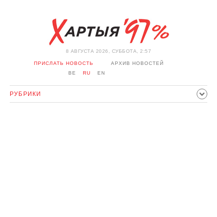
8 АВГУСТА 2026, СУББОТА, 2:57
ПРИСЛАТЬ НОВОСТЬ
АРХИВ НОВОСТЕЙ
BE
RU
EN
РУБРИКИ
ПОЛИТИКА
ОБЩЕСТВО
ЭКОНОМИКА
ПРОИСШЕСТВИЯ
СПОРТ
КУЛЬТУРА
ИСТОРИЯ
МНЕНИЕ
ИНТЕРВЬЮ
ТЕХНОЛОГИИ
ЗДОРОВЬЕ
АВТО
ОТДЫХ
ОБХОД БЛОКИРОВКИ И СОЛИДАРНОСТЬ
КОРОНАВИРУС
БЕЛАРУСЬ В НАТО