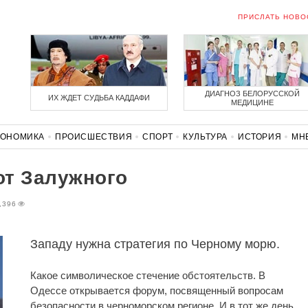
ПРИСЛАТЬ НОВО
ДИАГНОЗ БЕЛОРУССКОЙ
ИХ ЖДЕТ СУДЬБА КАДДАФИ
МЕДИЦИНЕ
КОНОМИКА
ПРОИСШЕСТВИЯ
СПОРТ
КУЛЬТУРА
ИСТОРИЯ
МН
СОЛИДАРНОСТЬ
КОРОНАВИРУС
БЕЛАРУСЬ В НАТО
от Залужного
,396
Западу нужна стратегия по Черному морю.
Какое символическое стечение обстоятельств. В
Одессе открывается форум, посвященный вопросам
безопасности в черноморском регионе. И в тот же день