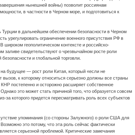
 завершения нынешней войны) позволит россиянам
мощности, в частности в Черном море, и подготовиться к
ль Турции в дальнейшем обеспечении безопасности в Черном
ость урегулировать ограничение военного присутствия РФ в
В широком геополитическом контексте и российско-
ом заливе свидетельствуют о чрезвычайном росте роли
 безопасности и глобальной торговли.
на будущее — рост роли Китая, который «если не
ет вызов, к которому относиться серьезно должны все страны
о КНР постепенно и осторожно расширяет собственное
 Однако это может стать причиной того, что образуется совсем
 из-за которого придется пересматривать роль всех субъектов
тсутствие упоминания (со стороны Залужного) о роли США для
 Возможно это потому, что эта роль сейчас фактически
 является серьезной проблемой. Критические замечания