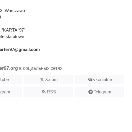
593, Warszawa
3
 “KARTA ‘97”
le statutowe
arter97@gmail.com
er97.org
в социальных сетях
Tube
X.com
vkontakte
agram
RSS
Telegram