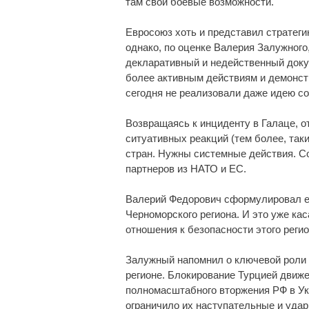
там свои боевые возможности.
Евросоюз хоть и представил стратеги
однако, по оценке Валерия Залужного
декларативный и недейственный докум
более активным действиям и демонст
сегодня не реализовали даже идею со
Возвращаясь к инциденту в Галаце, о
ситуативных реакций (тем более, так
стран. Нужны системные действия. С
партнеров из НАТО и ЕС.
Валерий Федорович сформулировал е
Черноморского региона. И это уже кас
отношения к безопасности этого регио
Залужный напомнил о ключевой роли 
регионе. Блокирование Турцией движ
полномасштабного вторжения РФ в У
ограничило их наступательные и удар