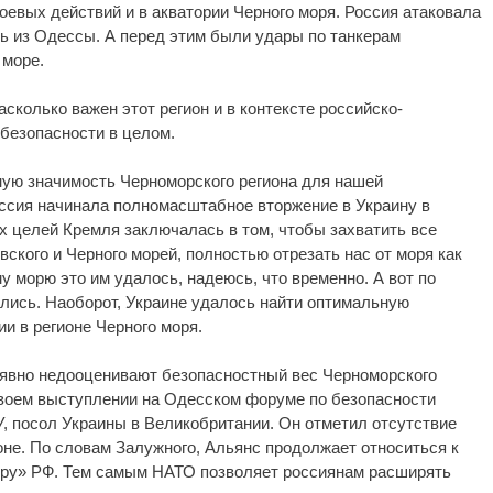
оевых действий и в акватории Черного моря. Россия атаковала
ь из Одессы. А перед этим были удары по танкерам
 море.
асколько важен этот регион и в контексте российско-
 безопасности в целом.
ную значимость Черноморского региона для нашей
оссия начинала полномасштабное вторжение в Украину в
ых целей Кремля заключалась в том, чтобы захватить все
ского и Черного морей, полностью отрезать нас от моря как
у морю это им удалось, надеюсь, что временно. А вот по
ись. Наоборот, Украине удалось найти оптимальную
и в регионе Черного моря.
С явно недооценивают безопасностный вес Черноморского
 своем выступлении на Одесском форуме по безопасности
У, посол Украины в Великобритании. Он отметил отсутствие
не. По словам Залужного, Альянс продолжает относиться к
еру» РФ. Тем самым НАТО позволяет россиянам расширять