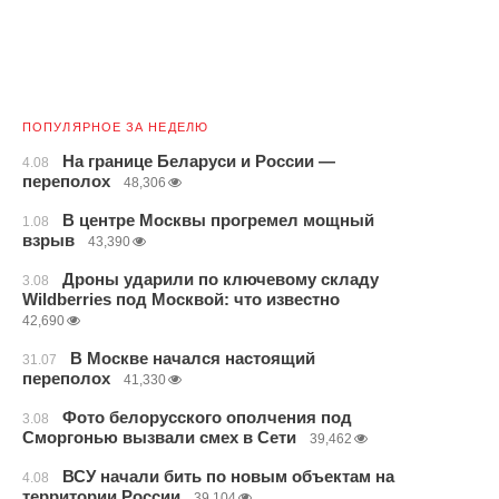
ПОПУЛЯРНОЕ ЗА НЕДЕЛЮ
На границе Беларуси и России —
4.08
переполох
48,306
В центре Москвы прогремел мощный
1.08
взрыв
43,390
Дроны ударили по ключевому складу
3.08
Wildberries под Москвой: что известно
42,690
В Москве начался настоящий
31.07
переполох
41,330
Фото белорусского ополчения под
3.08
Сморгонью вызвали смех в Сети
39,462
ВСУ начали бить по новым объектам на
4.08
территории России
39,104