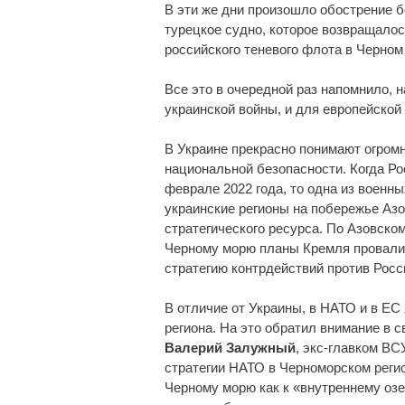
В эти же дни произошло обострение б
турецкое судно, которое возвращалос
российского теневого флота в Черном
Все это в очередной раз напомнило, н
украинской войны, и для европейской
В Украине прекрасно понимают огром
национальной безопасности. Когда Р
феврале 2022 года, то одна из военн
украинские регионы на побережье Азов
стратегического ресурса. По Азовском
Черному морю планы Кремля провалил
стратегию контрдействий против Росси
В отличие от Украины, в НАТО и в Е
региона. На это обратил внимание в
Валерий Залужный
, экс-главком ВС
стратегии НАТО в Черноморском регио
Черному морю как к «внутреннему оз