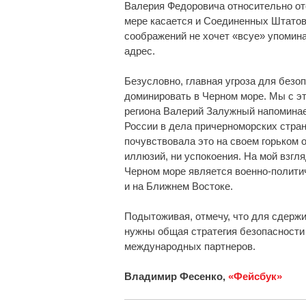
Валерия Федоровича относительно от
мере касается и Соединенных Штатов.
соображений не хочет «всуе» упомин
адрес.
Безусловно, главная угроза для безо
доминировать в Черном море. Мы с эт
региона Валерий Залужный напоминае
России в дела причерноморских стра
почувствовала это на своем горьком 
иллюзий, ни успокоения. На мой взгл
Черном море является военно-полити
и на Ближнем Востоке.
Подытоживая, отмечу, что для сдерж
нужны общая стратегия безопасности
международных партнеров.
Владимир Фесенко,
«Фейсбук»