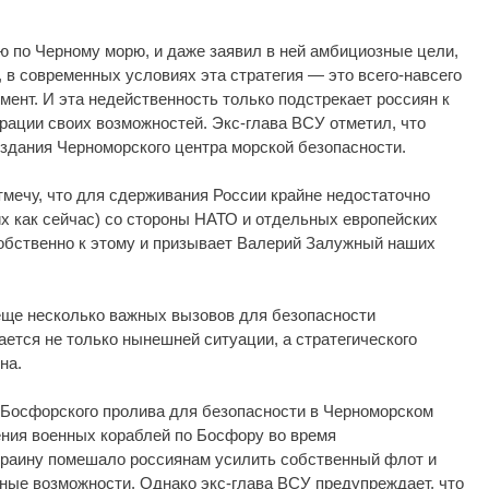
ю по Черному морю, и даже заявил в ней амбициозные цели,
, в современных условиях эта стратегия — это всего-навсего
ент. И эта недейственность только подстрекает россиян к
рации своих возможностей. Экс-глава ВСУ отметил, что
здания Черноморского центра морской безопасности.
тмечу, что для сдерживания России крайне недостаточно
их как сейчас) со стороны НАТО и отдельных европейских
обственно к этому и призывает Валерий Залужный наших
ще несколько важных вызовов для безопасности
ается не только нынешней ситуации, а стратегического
на.
Босфорского пролива для безопасности в Черноморском
ения военных кораблей по Босфору во время
краину помешало россиянам усилить собственный флот и
ные возможности. Однако экс-глава ВСУ предупреждает, что