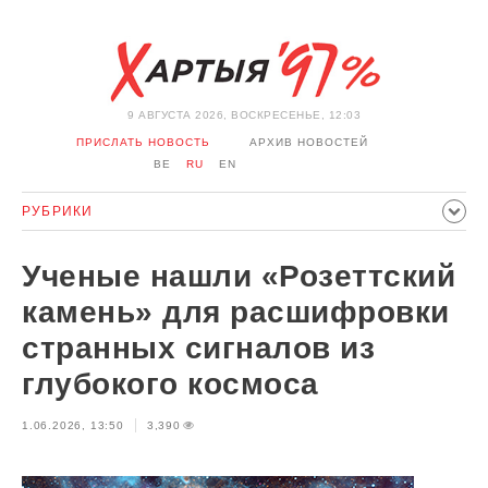
9 АВГУСТА 2026, ВОСКРЕСЕНЬЕ, 12:03
ПРИСЛАТЬ НОВОСТЬ
АРХИВ НОВОСТЕЙ
BE
RU
EN
РУБРИКИ
ПОЛИТИКА
ОБЩЕСТВО
ЭКОНОМИКА
Ученые нашли «Розеттский
ПРОИСШЕСТВИЯ
СПОРТ
КУЛЬТУРА
ИСТОРИЯ
камень» для расшифровки
МНЕНИЕ
ИНТЕРВЬЮ
ТЕХНОЛОГИИ
ЗДОРОВЬЕ
странных сигналов из
АВТО
ОТДЫХ
ОБХОД БЛОКИРОВКИ И СОЛИДАРНОСТЬ
глубокого космоса
КОРОНАВИРУС
БЕЛАРУСЬ В НАТО
1.06.2026, 13:50
3,390