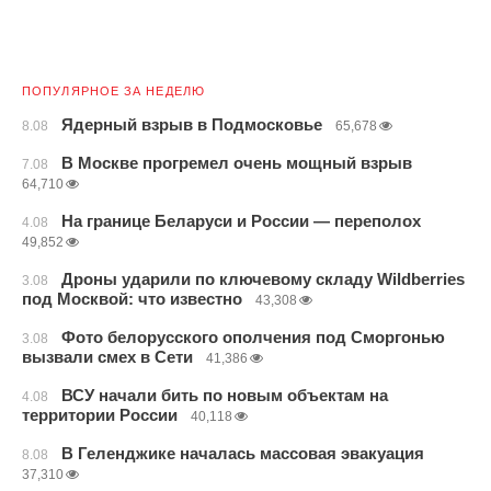
ПОПУЛЯРНОЕ ЗА НЕДЕЛЮ
Ядерный взрыв в Подмосковье
8.08
65,678
В Москве прогремел очень мощный взрыв
7.08
64,710
На границе Беларуси и России — переполох
4.08
49,852
Дроны ударили по ключевому складу Wildberries
3.08
под Москвой: что известно
43,308
Фото белорусского ополчения под Сморгонью
3.08
вызвали смех в Сети
41,386
ВСУ начали бить по новым объектам на
4.08
территории России
40,118
В Геленджике началась массовая эвакуация
8.08
37,310