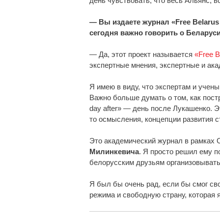
день чувствовать, что весь Альянс, в
— Вы издаете журнал «Free Belarus 
сегодня важно говорить о Беларус
— Да, этот проект называется
«Free B
экспертные мнения, экспертные и ак
Я имею в виду, что экспертам и учен
Важно больше думать о том, как постр
day after» — день после Лукашенко. 
то осмысления, концепции развития с
Это академический журнал в рамках 
Милинкевича
. Я просто решил ему п
белорусским друзьям организовывать
Я был бы очень рад, если бы смог св
режима и свободную страну, которая