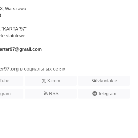
593, Warszawa
3
 “KARTA ‘97”
le statutowe
arter97@gmail.com
er97.org
в социальных сетях
Tube
X.com
vkontakte
agram
RSS
Telegram