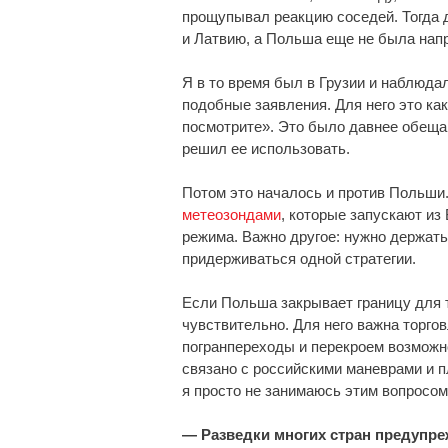
прощупывал реакцию соседей. Тогда 
и Латвию, а Польша еще не была нап
Я в то время был в Грузии и наблюда
подобные заявления. Для него это ка
посмотрите». Это было давнее обещан
решил ее использовать.
Потом это началось и против Польши.
метеозондами
, которые запускают из
режима. Важно другое: нужно держать
придерживаться одной стратегии.
Если Польша закрывает границу для т
чувствительно. Для него важна торгов
погранпереходы и перекроем возможно
связано с российскими маневрами и п
я просто не занимаюсь этим вопросом
— Разведки многих стран предупре