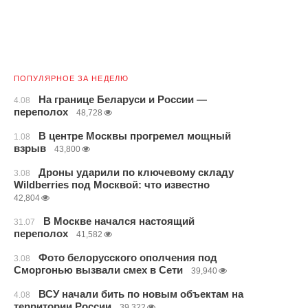
ПОПУЛЯРНОЕ ЗА НЕДЕЛЮ
На границе Беларуси и России —
4.08
переполох
48,728
В центре Москвы прогремел мощный
1.08
взрыв
43,800
Дроны ударили по ключевому складу
3.08
Wildberries под Москвой: что известно
42,804
В Москве начался настоящий
31.07
переполох
41,582
Фото белорусского ополчения под
3.08
Сморгонью вызвали смех в Сети
39,940
ВСУ начали бить по новым объектам на
4.08
территории России
39,322