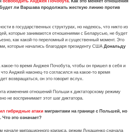
н
освободить Анджея Почобута
. Как это меняет отношения
Будет ли Варшава продолжать жесткую линию против
ости в государственных структурах, но надеюсь, что никто из
дей, которые занимаются отношениями с Беларусью, не будет
ьезно, как какой-то переломный и существенный момент. Это
ами, которые начались благодаря президенту США
Дональду
 какое-то время Анджея Почобута, чтобы он пришел в себя и
 что Анджей наконец-то согласился на какое-то время
дет возвращаться, он это говорит вслух.
ента изменения отношений Польши к диктаторскому режиму
зно не воспринимает этот шаг диктатора.
ил гибридные атаки
мигрантами на границе с Польшей, но
. Что это означает?
мом начале миграционного кризиса, режим Лукашенко сначала