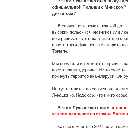
— Режим Лукашенко был вынужде
официальной Польши с Минском? 
диктатора?
— Я сейчас не занимаю никакой должн
высоких польских чиновников или лю
воспринимать этот шаг диктатора сер
просто торги Лукашенко с американц
Трампу
.
Мы получили возможность принять на
восстановил здоровье. И это счастье,
покинуть территорию Беларуси. Он бу
Но тут нет никакого серьезного элем
Лукашенко. Надеюсь, что никто серье
— Режим Лукашенко почти
останов
усилил давление на страны Балтии
— Как вы помните, в 2021 году, в са