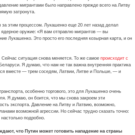
давление мигрантами было направлено прежде всего на Литву
рямую затронута.
л за этим процессом. Лукашенко еще 20 лет назад делал
к ядерное оружие: «Я вам отправлю мигрантов — вы
ие Лукашенко. Это просто его последняя козырная карта, и он
 Сейчас ситуация снова меняется. То же самое
происходит с
 Беларуси. Я думаю, что нам не так важна внутренняя практика
ся вместе — трем соседям, Латвии, Литве и Польше, — и
ранспорта, особенно торгового, это для Лукашенко очень
ля. Я думаю, он боится, что мы снова закроем эти
сть экспорта. Давление на Литву и Латвию, возможно,
ланами возможной агрессии. Но сейчас трудно сказать точно:
 настолько подробно.
ждают, что Путин может готовить нападение на страны