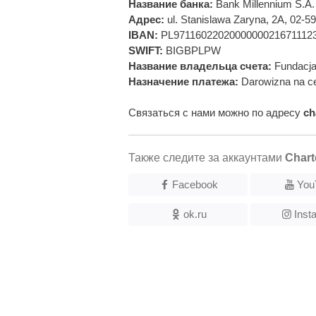
Название банка:
Bank Millennium S.A.
Адрес:
ul. Stanislawa Zaryna, 2A, 02-
IBAN:
PL9711602202000000021671112
SWIFT:
BIGBPLPW
Название владельца счета:
Fundacja
Назначение платежа:
Darowizna na ce
Связаться с нами можно по адресу
ch
Также следите за аккаунтами
Chart
Facebook
You
ok.ru
Inst