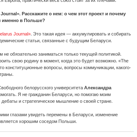
ся Европа, практически весь союз стоит за их плечами.
Journal». Расскажите о нем: о чем этот проект и почему
и именно в Польше?
elarus Journal»
. Это такая идея — аккумулировать и собирать
адемические статьи, связанные с будущим Беларуси.
ым не обязательно заниматься только текущей политикой.
оить свою родину в момент, когда это будет возможно. «The
Это конституционные вопросы, вопросы коммуникации, какого-
траны.
Свободного белорусского университета
Александра
омогать. Я не гражданин Беларуси, но помогаю моим
 дебаты и стратегическое мышление о своей стране.
оими глазами увидеть перемены в Беларуси, изменение
 является хорошим соседом Польши.