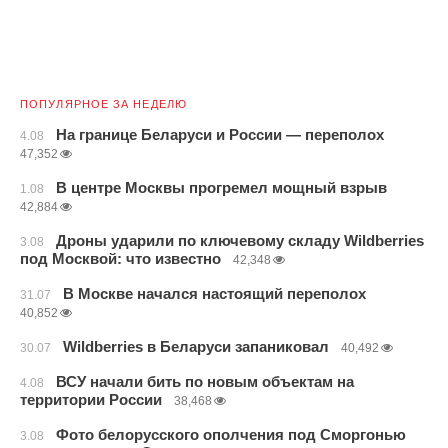
ПОПУЛЯРНОЕ ЗА НЕДЕЛЮ
На границе Беларуси и России — переполох
4.08
47,352
В центре Москвы прогремел мощный взрыв
1.08
42,884
Дроны ударили по ключевому складу Wildberries
3.08
под Москвой: что известно
42,348
В Москве начался настоящий переполох
31.07
40,852
Wildberries в Беларуси запаниковал
30.07
40,492
ВСУ начали бить по новым объектам на
4.08
территории России
38,468
Фото белорусского ополчения под Сморгонью
3.08