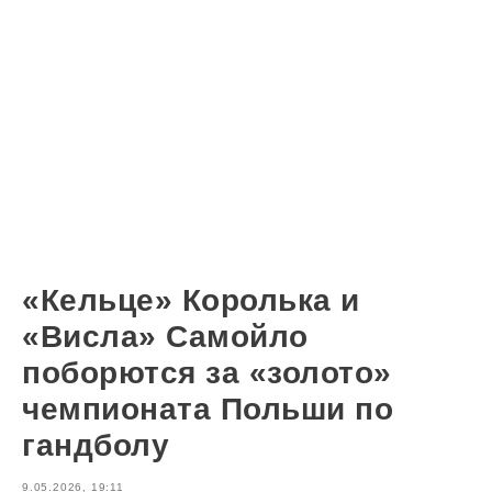
«Кельце» Королька и
«Висла» Самойло
поборются за «золото»
чемпионата Польши по
гандболу
9.05.2026, 19:11