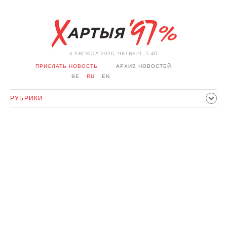
6 АВГУСТА 2026, ЧЕТВЕРГ, 5:40
ПРИСЛАТЬ НОВОСТЬ
АРХИВ НОВОСТЕЙ
BE
RU
EN
РУБРИКИ
ПОЛИТИКА
ОБЩЕСТВО
ЭКОНОМИКА
ПРОИСШЕСТВИЯ
СПОРТ
КУЛЬТУРА
ИСТОРИЯ
МНЕНИЕ
ИНТЕРВЬЮ
ТЕХНОЛОГИИ
ЗДОРОВЬЕ
АВТО
ОТДЫХ
ОБХОД БЛОКИРОВКИ И СОЛИДАРНОСТЬ
КОРОНАВИРУС
БЕЛАРУСЬ В НАТО