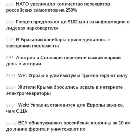
НАТО увеличило количество перехватов
3:34
российских самолетов на 250%
Госдеп предложил до $102 млн за информацию о
2:04
лидерах наркокартеля
В Бразилии капибары присоединилось к
1:19
заседанию парламента
Австрия и Словакия пережили самый жаркий
0:56
день в истории
WP: Угрозы и ультиматумы Трампа теряют силу
23:31
Жители Крыма бросились искать в интернете
23:24
электрогенераторы
Welt: Украина становится для Европы важнее,
22:54
чем США
ВСУ обнаруживают российские колонны за 10 км
22:39
до линии фронта и уничтожают их