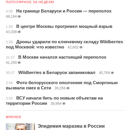
ПОПУЛЯРНОЕ ЗА НЕДЕЛЮ
На границе Беларуси и России — переполох
4.08
48,194
В центре Москвы прогремел мощный взрыв
1.08
43,308
Дроны ударили по ключевому складу Wildberries
3.08
под Москвой: что известно
42,602
В Москве начался настоящий переполох
31.07
41,250
Wildberries в Беларуси запаниковал
30.07
40,764
Фото белорусского ополчения под Сморгонью
3.08
вызвали смех в Сети
39,256
ВСУ начали бить по новым объектам на
4.08
территории России
38,994
МНЕНИЕ
Эпидемия маразма в России