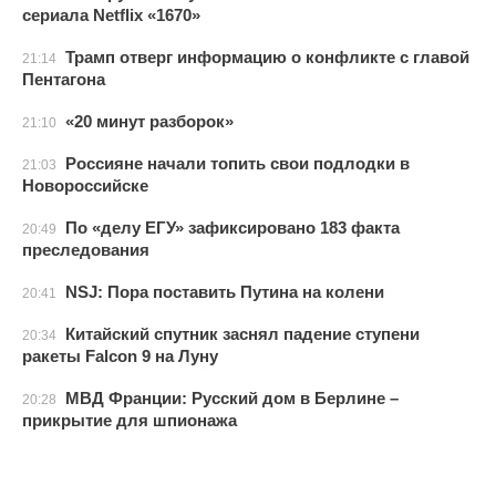
сериала Netflix «1670»
Трамп отверг информацию о конфликте с главой
21:14
Пентагона
«20 минут разборок»
21:10
Россияне начали топить свои подлодки в
21:03
Новороссийске
По «делу ЕГУ» зафиксировано 183 факта
20:49
преследования
NSJ: Пора поставить Путина на колени
20:41
Китайский спутник заснял падение ступени
20:34
ракеты Falcon 9 на Луну
МВД Франции: Русский дом в Берлине –
20:28
прикрытие для шпионажа