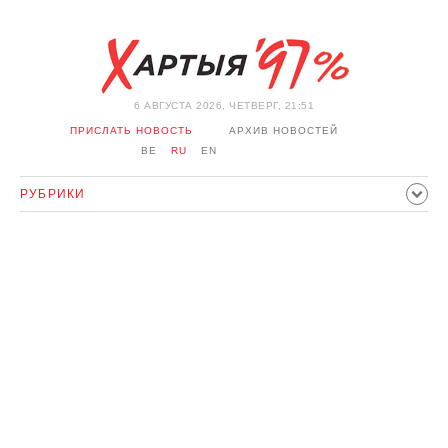
6 АВГУСТА 2026, ЧЕТВЕРГ, 21:51
ПРИСЛАТЬ НОВОСТЬ
АРХИВ НОВОСТЕЙ
BE
RU
EN
РУБРИКИ
ПОЛИТИКА
ОБЩЕСТВО
ЭКОНОМИКА
ПРОИСШЕСТВИЯ
СПОРТ
КУЛЬТУРА
ИСТОРИЯ
МНЕНИЕ
ИНТЕРВЬЮ
ТЕХНОЛОГИИ
ЗДОРОВЬЕ
АВТО
ОТДЫХ
ОБХОД БЛОКИРОВКИ И СОЛИДАРНОСТЬ
КОРОНАВИРУС
БЕЛАРУСЬ В НАТО