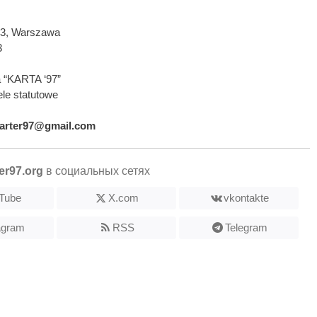
593, Warszawa
3
 “KARTA ‘97”
le statutowe
arter97@gmail.com
er97.org
в социальных сетях
Tube
X.com
vkontakte
agram
RSS
Telegram