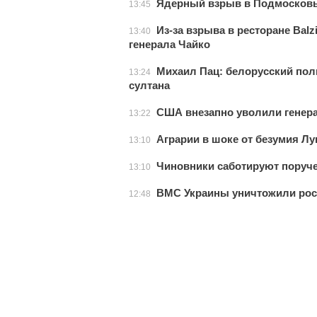
Ядерный взрыв в Подмосков
13:45
Из-за взрыва в ресторане Bal
13:40
генерала Чайко
Михаил Пац: белорусский пол
13:24
султана
США внезапно уволили генера
13:22
Аграрии в шоке от безумия Л
13:10
Чиновники саботируют поруч
13:10
ВМС Украины уничтожили рос
12:48