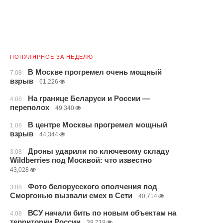
ПОПУЛЯРНОЕ ЗА НЕДЕЛЮ
В Москве прогремел очень мощный
7.08
взрыв
61,226
На границе Беларуси и России —
4.08
переполох
49,340
В центре Москвы прогремел мощный
1.08
взрыв
44,344
Дроны ударили по ключевому складу
3.08
Wildberries под Москвой: что известно
43,028
Фото белорусского ополчения под
3.08
Сморгонью вызвали смех в Сети
40,714
ВСУ начали бить по новым объектам на
4.08
территории России
39,718