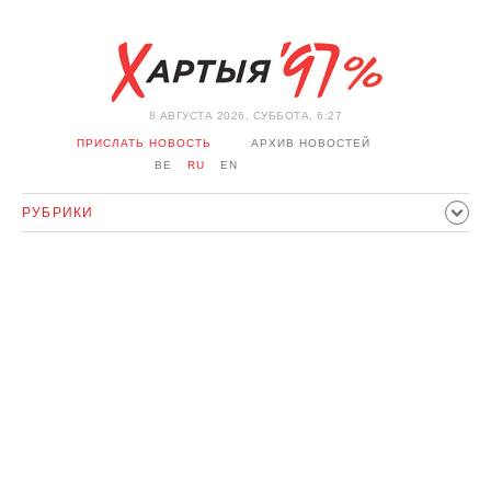
8 АВГУСТА 2026, СУББОТА, 6:27
ПРИСЛАТЬ НОВОСТЬ
АРХИВ НОВОСТЕЙ
BE
RU
EN
РУБРИКИ
ПОЛИТИКА
ОБЩЕСТВО
ЭКОНОМИКА
ПРОИСШЕСТВИЯ
СПОРТ
КУЛЬТУРА
ИСТОРИЯ
МНЕНИЕ
ИНТЕРВЬЮ
ТЕХНОЛОГИИ
ЗДОРОВЬЕ
АВТО
ОТДЫХ
ОБХОД БЛОКИРОВКИ И СОЛИДАРНОСТЬ
КОРОНАВИРУС
БЕЛАРУСЬ В НАТО