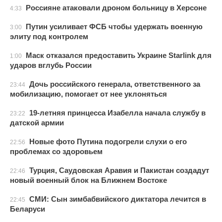
Россияне атаковали дроном больницу в Херсоне
4:33
Путин усиливает ФСБ чтобы удержать военную
3:00
элиту под контролем
Маск отказался предоставить Украине Starlink для
1:00
ударов вглубь России
Дочь российского генерала, ответственного за
23:44
мобилизацию, помогает от нее уклоняться
19-летняя принцесса Изабелла начала службу в
23:22
датской армии
Новые фото Путина подогрели слухи о его
22:56
проблемах со здоровьем
Турция, Саудовская Аравия и Пакистан создадут
22:46
новый военный блок на Ближнем Востоке
СМИ: Сын зимбабвийского диктатора лечится в
22:45
Беларуси