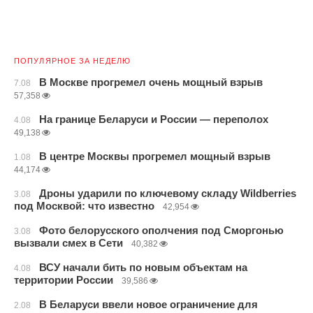
ПОПУЛЯРНОЕ ЗА НЕДЕЛЮ
В Москве прогремел очень мощный взрыв
7.08
57,358
На границе Беларуси и России — переполох
4.08
49,138
В центре Москвы прогремел мощный взрыв
1.08
44,174
Дроны ударили по ключевому складу Wildberries
3.08
под Москвой: что известно
42,954
Фото белорусского ополчения под Сморгонью
3.08
вызвали смех в Сети
40,382
ВСУ начали бить по новым объектам на
4.08
территории России
39,586
В Беларуси ввели новое ограничение для
2.08