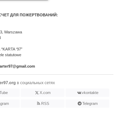
ЧЕТ ДЛЯ ПОЖЕРТВОВАНИЙ:
593, Warszawa
3
 “KARTA ‘97”
le statutowe
arter97@gmail.com
er97.org
в социальных сетях
Tube
X.com
vkontakte
agram
RSS
Telegram