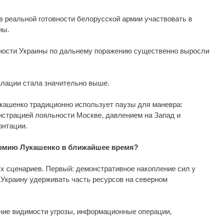
в реальной готовности белорусской армии участвовать в
ны.
жности Украины по дальнему поражению существенно выросли
лации стала значительно выше.
Лукашенко традиционно использует паузы для маневра:
страцией лояльности Москве, давлением на Запад и
онтации.
армию Лукашенко в ближайшее время?
х сценариев. Первый: демонстративное накопление сил у
 Украину удерживать часть ресурсов на северном
ание видимости угрозы, информационные операции,