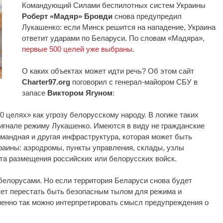
Командующий Силами беспилотных систем Украины
Роберт «Мадяр» Бровди
снова предупредил
Лукашенко: если Минск решится на нападение, Украина
ответит ударами по Беларуси. По словам «Мадяра»,
первые 500 целей уже выбраны
.
О каких объектах может идти речь? Об этом сайт
Charter97.org
поговорил с генерал-майором СБУ в
запасе
Виктором Ягуном
:
 целях» как угрозу белорусскому народу. В логике таких
сигнале режиму Лукашенко. Имеются в виду не гражданские
командная и другая инфраструктура, которая может быть
раины: аэродромы, пункты управления, склады, узлы
та размещения российских или белорусских войск.
 белорусами. Но если территория Беларуси снова будет
жет перестать быть безопасным тылом для режима и
Именно так можно интерпретировать смысл предупреждения о