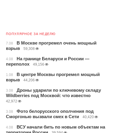
ПОПУЛЯРНОЕ ЗА НЕДЕЛЮ
В Москве прогремел очень мощный
7.08
взрыв
59,308
На границе Беларуси и России —
4.08
переполох
49,156
В центре Москвы прогремел мощный
1.08
взрыв
44,206
Дроны ударили по ключевому складу
3.08
Wildberries под Москвой: что известно
42,972
Фото белорусского ополчения под
3.08
Сморгонью вызвали смех в Сети
40,420
ВСУ начали бить по новым объектам на
4.08
территории России
39,594