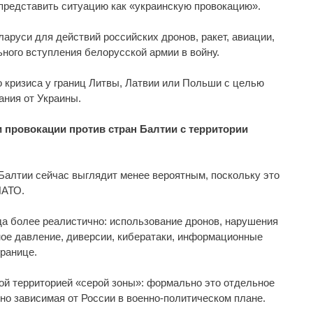
представить ситуацию как «украинскую провокацию».
ларуси для действий российских дронов, ракет, авиации,
ного вступления белорусской армии в войну.
 кризиса у границ Литвы, Латвии или Польши с целью
ания от Украины.
 провокации против стран Балтии с территории
алтии сейчас выглядит менее вероятным, поскольку это
НАТО.
да более реалистично: использование дронов, нарушения
ное давление, диверсии, кибератаки, информационные
ранице.
ой территорией «серой зоны»: формально это отдельное
ьно зависимая от России в военно-политическом плане.