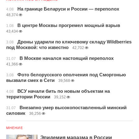
На границе Беларуси и России — переполох
4.08
48,374
В центре Москвы прогремел мощный взрыв
1.08
43,434
Дроны ударили по ключевому складу Wildberries
3.08
под Москвой: что известно
42,702
В Москве начался настоящий переполох
31.07
41,366
Фото белорусского ополчения под Сморгонью
3.08
вызвали смех в Сети
39,568
ВСУ начали бить по новым объектам на
4.08
территории России
39,152
Внезапно умер высокопоставленный минский
31.07
силовик
36,256
МНЕНИЕ
Эпидемия маразма в России