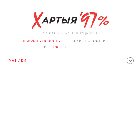
7 АВГУСТА 2026, ПЯТНИЦА, 8:24
ПРИСЛАТЬ НОВОСТЬ
АРХИВ НОВОСТЕЙ
BE
RU
EN
РУБРИКИ
ПОЛИТИКА
ОБЩЕСТВО
ЭКОНОМИКА
ПРОИСШЕСТВИЯ
СПОРТ
КУЛЬТУРА
ИСТОРИЯ
МНЕНИЕ
ИНТЕРВЬЮ
ТЕХНОЛОГИИ
ЗДОРОВЬЕ
АВТО
ОТДЫХ
ОБХОД БЛОКИРОВКИ И СОЛИДАРНОСТЬ
КОРОНАВИРУС
БЕЛАРУСЬ В НАТО