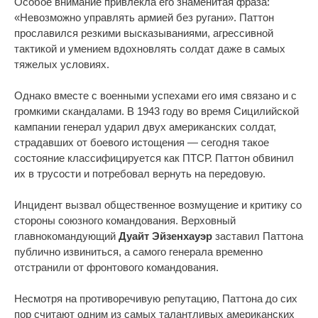
Особое внимание привлекла его знаменитая фраза:
«Невозможно управлять армией без ругани». Паттон
прославился резкими высказываниями, агрессивной
тактикой и умением вдохновлять солдат даже в самых
тяжелых условиях.
Однако вместе с военными успехами его имя связано и с
громкими скандалами. В 1943 году во время Сицилийской
кампании генерал ударил двух американских солдат,
страдавших от боевого истощения — сегодня такое
состояние классифицируется как ПТСР. Паттон обвинил
их в трусости и потребовал вернуть на передовую.
Инцидент вызвал общественное возмущение и критику со
стороны союзного командования. Верховный
главнокомандующий
Дуайт Эйзенхауэр
заставил Паттона
публично извиниться, а самого генерала временно
отстранили от фронтового командования.
Несмотря на противоречивую репутацию, Паттона до сих
пор считают одним из самых талантливых американских