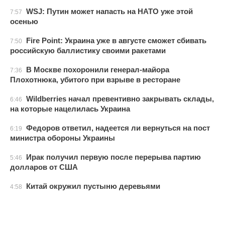
WSJ: Путин может напасть на НАТО уже этой
7:57
осенью
Fire Point: Украина уже в августе сможет сбивать
7:50
российскую баллистику своими ракетами
В Москве похоронили генерал-майора
7:36
Плохотнюка, убитого при взрыве в ресторане
Wildberries начал превентивно закрывать склады,
6:46
на которые нацелилась Украина
Федоров ответил, надеется ли вернуться на пост
6:19
министра обороны Украины
Ирак получил первую после перерыва партию
5:46
долларов от США
Китай окружил пустыню деревьями
4:58