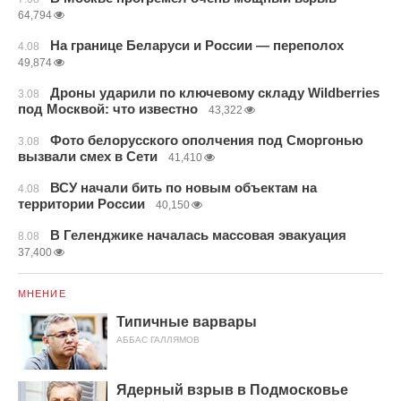
64,794
На границе Беларуси и России — переполох
4.08
49,874
Дроны ударили по ключевому складу Wildberries
3.08
под Москвой: что известно
43,322
Фото белорусского ополчения под Сморгонью
3.08
вызвали смех в Сети
41,410
ВСУ начали бить по новым объектам на
4.08
территории России
40,150
В Геленджике началась массовая эвакуация
8.08
37,400
МНЕНИЕ
Типичные варвары
АББАС ГАЛЛЯМОВ
Ядерный взрыв в Подмосковье