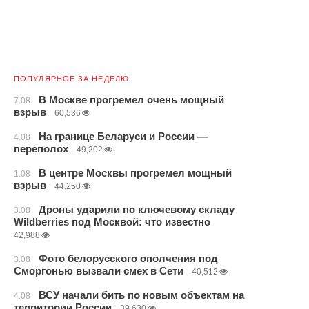
ПОПУЛЯРНОЕ ЗА НЕДЕЛЮ
В Москве прогремел очень мощный
7.08
взрыв
60,536
На границе Беларуси и России —
4.08
переполох
49,202
В центре Москвы прогремел мощный
1.08
взрыв
44,250
Дроны ударили по ключевому складу
3.08
Wildberries под Москвой: что известно
42,988
Фото белорусского ополчения под
3.08
Сморгонью вызвали смех в Сети
40,512
ВСУ начали бить по новым объектам на
4.08
территории России
39,630