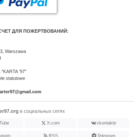
ЧЕТ ДЛЯ ПОЖЕРТВОВАНИЙ:
593, Warszawa
3
 “KARTA ‘97”
le statutowe
arter97@gmail.com
er97.org
в социальных сетях
Tube
X.com
vkontakte
agram
RSS
Telegram