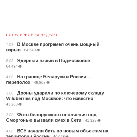
ПОПУЛЯРНОЕ ЗА НЕДЕЛЮ
В Москве прогремел очень мощный
7.08
взрыв
64,540
Ядерный взрыв в Подмосковье
8.08
64,494
На границе Беларуси и России —
4.08
переполох
49,808
Дроны ударили по ключевому складу
3.08
Wildberries под Москвой: что известно
43,268
Фото белорусского ополчения под
3.08
Сморгонью вызвали смех в Сети
41,328
ВСУ начали бить по новым объектам на
4.08
территории России
40,048