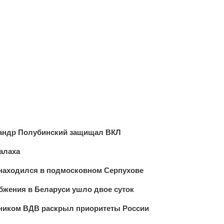
сандр Полубинский защищал ВКЛ
алаха
 находился в подмосковном Серпухове
бжения в Беларуси ушло двое суток
вником ВДВ раскрыл приоритеты России