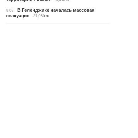
В Геленджике началась массовая
8.08
эвакуация
37,060