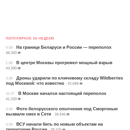
ПОПУЛЯРНОЕ ЗА НЕДЕЛЮ
На границе Беларуси и России — переполох
4.08
48,300
В центре Москвы прогремел мощный взрыв
1.08
43,390
Дроны ударили по ключевому складу Wildberries
3.08
под Москвой: что известно
42,688
В Москве начался настоящий переполох
31.07
41,330
Фото белорусского ополчения под Сморгонью
3.08
вызвали смех в Сети
39,446
ВСУ начали бить по новым объектам на
4.08
территории России
39,100