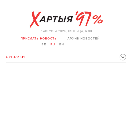
7 АВГУСТА 2026, ПЯТНИЦА, 6:08
ПРИСЛАТЬ НОВОСТЬ
АРХИВ НОВОСТЕЙ
BE
RU
EN
РУБРИКИ
ПОЛИТИКА
ОБЩЕСТВО
ЭКОНОМИКА
ПРОИСШЕСТВИЯ
СПОРТ
КУЛЬТУРА
ИСТОРИЯ
МНЕНИЕ
ИНТЕРВЬЮ
ТЕХНОЛОГИИ
ЗДОРОВЬЕ
АВТО
ОТДЫХ
ОБХОД БЛОКИРОВКИ И СОЛИДАРНОСТЬ
КОРОНАВИРУС
БЕЛАРУСЬ В НАТО