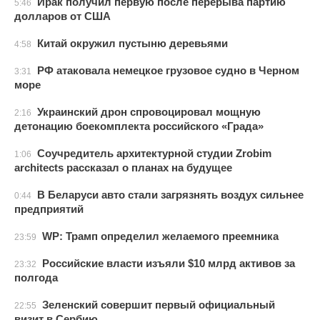
Ирак получил первую после перерыва партию
5:46
долларов от США
Китай окружил пустыню деревьями
4:58
РФ атаковала немецкое грузовое судно в Черном
3:31
море
Украинский дрон спровоцировал мощную
2:16
детонацию боекомплекта российского «Града»
Соучредитель архитектурной студии Zrobim
1:06
architects рассказал о планах на будущее
В Беларуси авто стали загрязнять воздух сильнее
0:44
предприятий
WP: Трамп определил желаемого преемника
23:59
Российские власти изъяли $10 млрд активов за
23:32
полгода
Зеленский совершит первый официальный
22:55
визит в Сербию