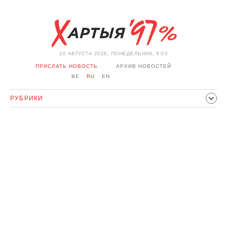
10 АВГУСТА 2026, ПОНЕДЕЛЬНИК, 9:03
ПРИСЛАТЬ НОВОСТЬ
АРХИВ НОВОСТЕЙ
BE
RU
EN
РУБРИКИ
ПОЛИТИКА
ОБЩЕСТВО
ЭКОНОМИКА
ПРОИСШЕСТВИЯ
СПОРТ
КУЛЬТУРА
ИСТОРИЯ
МНЕНИЕ
ИНТЕРВЬЮ
ТЕХНОЛОГИИ
ЗДОРОВЬЕ
АВТО
ОТДЫХ
ОБХОД БЛОКИРОВКИ И СОЛИДАРНОСТЬ
КОРОНАВИРУС
БЕЛАРУСЬ В НАТО