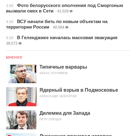
Фото белорусского ополчения под Сморгонью
3.08
вызвали смех в Сети
42,028
ВСУ начали бить по новым объектам на
4.08
территории России
40,564
В Геленджике началась массовая эвакуация
8.08
38,572
МНЕНИЕ
Типичные варвары
АББАС ГАЛЛЯМОВ
Ядерный взрыв в Подмосковье
АЛЕКСАНДР НЕВЗОРОВ
Дилемма для Запада
ПЕТР ОЛЕЩУК