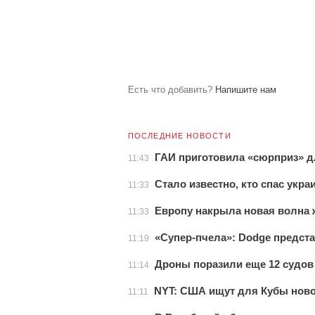
Есть что добавить?
Напишите нам
ПОСЛЕДНИЕ НОВОСТИ
ГАИ приготовила «сюрприз» д
11:43
Стало известно, кто спас укра
11:33
Европу накрыла новая волна
11:33
«Супер-пчела»: Dodge предста
11:19
Дроны поразили еще 12 судов
11:14
NYT: США ищут для Кубы ново
11:11