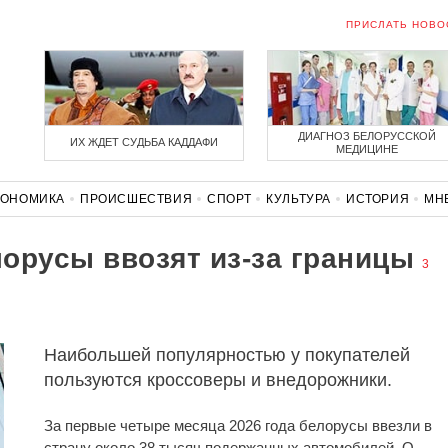
ПРИСЛАТЬ НОВО
ДИАГНОЗ БЕЛОРУССКОЙ
ИХ ЖДЕТ СУДЬБА КАДДАФИ
МЕДИЦИНЕ
КОНОМИКА
ПРОИСШЕСТВИЯ
СПОРТ
КУЛЬТУРА
ИСТОРИЯ
МН
СОЛИДАРНОСТЬ
КОРОНАВИРУС
БЕЛАРУСЬ В НАТО
лорусы ввозят из-за границы
3
Наибольшей популярностью у покупателей
пользуются кроссоверы и внедорожники.
За первые четыре месяца 2026 года белорусы ввезли в
страну около 38 тысяч подержанных автомобилей. О