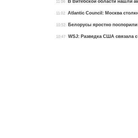
В Витебской области нашли аму
11:06
Atlantic Council: Москва стол
11:02
Белорусы яростно поспорили в
10:52
WSJ: Разведка США связала с
10:47