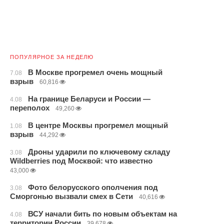
ПОПУЛЯРНОЕ ЗА НЕДЕЛЮ
В Москве прогремел очень мощный
7.08
взрыв
60,816
На границе Беларуси и России —
4.08
переполох
49,260
В центре Москвы прогремел мощный
1.08
взрыв
44,292
Дроны ударили по ключевому складу
3.08
Wildberries под Москвой: что известно
43,000
Фото белорусского ополчения под
3.08
Сморгонью вызвали смех в Сети
40,616
ВСУ начали бить по новым объектам на
4.08
территории России
39,678