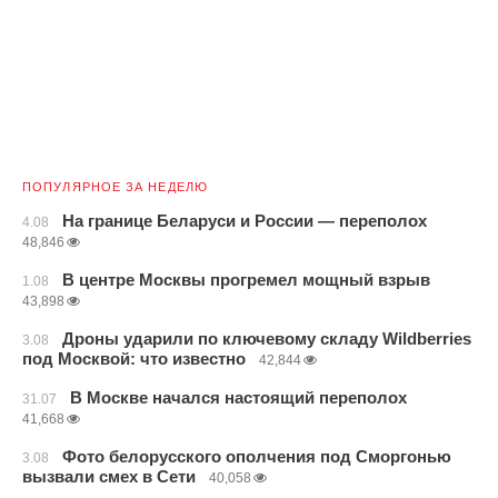
ПОПУЛЯРНОЕ ЗА НЕДЕЛЮ
На границе Беларуси и России — переполох
4.08
48,846
В центре Москвы прогремел мощный взрыв
1.08
43,898
Дроны ударили по ключевому складу Wildberries
3.08
под Москвой: что известно
42,844
В Москве начался настоящий переполох
31.07
41,668
Фото белорусского ополчения под Сморгонью
3.08
вызвали смех в Сети
40,058