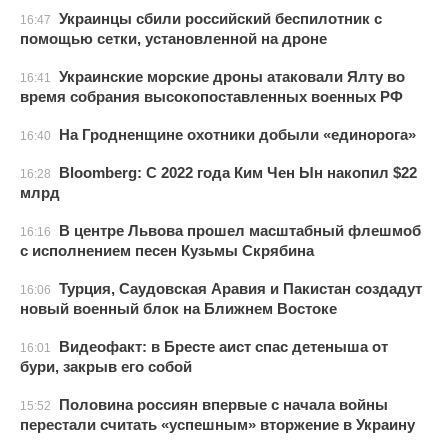
Украинцы сбили российский беспилотник с
16:47
помощью сетки, установленной на дроне
Украинские морские дроны атаковали Ялту во
16:41
время собрания высокопоставленных военных РФ
На Гродненщине охотники добыли «единорога»
16:40
Bloomberg: С 2022 года Ким Чен Ын накопил $22
16:28
млрд
В центре Львова прошел масштабный флешмоб
16:16
с исполнением песен Кузьмы Скрябина
Турция, Саудовская Аравия и Пакистан создадут
16:06
новый военный блок на Ближнем Востоке
Видеофакт: в Бресте аист спас детеныша от
16:01
бури, закрыв его собой
Половина россиян впервые с начала войны
15:52
перестали считать «успешным» вторжение в Украину