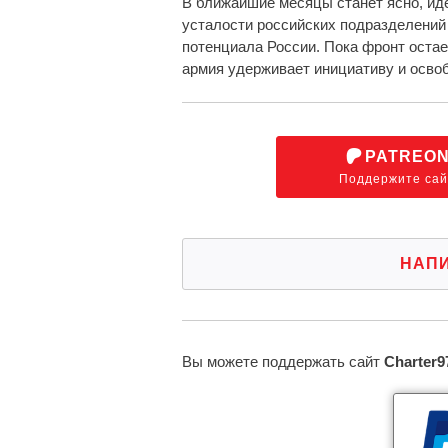
В ближайшие месяцы станет ясно, ид
усталости российских подразделений 
потенциала России. Пока фронт оста
армия удерживает инициативу и освоб
PATREO
Поддержите сай
НАП
Вы можете поддержать сайт
Charter9