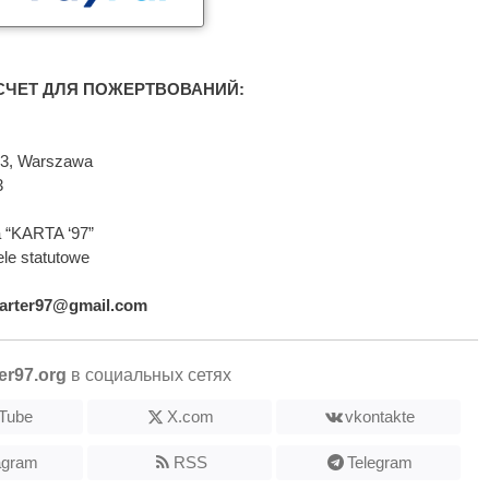
ЧЕТ ДЛЯ ПОЖЕРТВОВАНИЙ:
593, Warszawa
3
 “KARTA ‘97”
le statutowe
arter97@gmail.com
er97.org
в социальных сетях
Tube
X.com
vkontakte
agram
RSS
Telegram