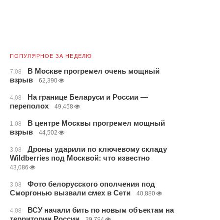
ПОПУЛЯРНОЕ ЗА НЕДЕЛЮ
В Москве прогремел очень мощный
7.08
взрыв
62,390
На границе Беларуси и России —
4.08
переполох
49,458
В центре Москвы прогремел мощный
1.08
взрыв
44,502
Дроны ударили по ключевому складу
3.08
Wildberries под Москвой: что известно
43,086
Фото белорусского ополчения под
3.08
Сморгонью вызвали смех в Сети
40,880
ВСУ начали бить по новым объектам на
4.08
территории России
39,794