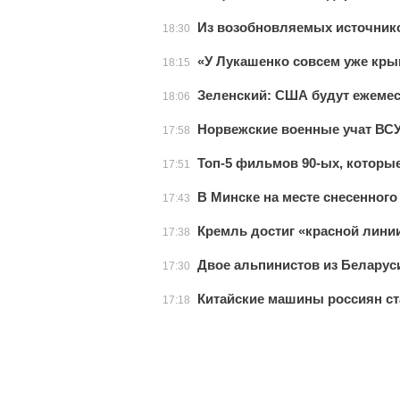
Из возобновляемых источнико
18:30
«У Лукашенко совсем уже кры
18:15
Зеленский: США будут ежемеся
18:06
Норвежские военные учат ВСУ
17:58
Топ-5 фильмов 90-ых, которы
17:51
В Минске на месте снесенного
17:43
Кремль достиг «красной лини
17:38
Двое альпинистов из Беларус
17:30
Китайские машины россиян ст
17:18