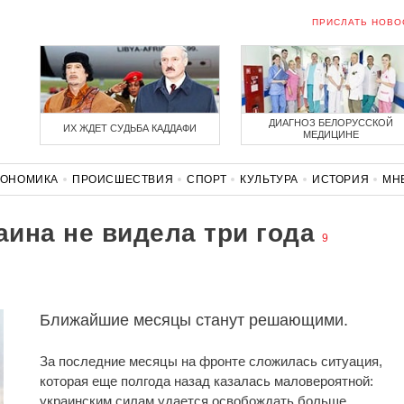
ПРИСЛАТЬ НОВО
ДИАГНОЗ БЕЛОРУССКОЙ
ИХ ЖДЕТ СУДЬБА КАДДАФИ
МЕДИЦИНЕ
КОНОМИКА
ПРОИСШЕСТВИЯ
СПОРТ
КУЛЬТУРА
ИСТОРИЯ
МН
СОЛИДАРНОСТЬ
КОРОНАВИРУС
БЕЛАРУСЬ В НАТО
аина не видела три года
9
Ближайшие месяцы станут решающими.
За последние месяцы на фронте сложилась ситуация,
которая еще полгода назад казалась маловероятной:
украинским силам удается освобождать больше